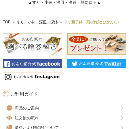
▲すり・小鉢・深皿・深鉢一覧に戻る▲
TOP
＞
すり・小鉢・深皿・深鉢
＞
７寸菓子鉢 飛び鉋(とびかんな)
ご利用ガイド
商品のご案内
注文後の流れ
送料および配送について