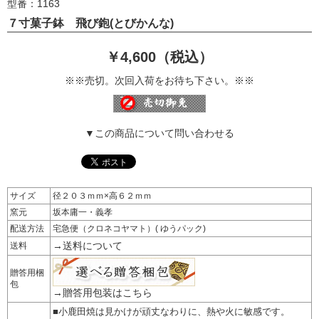
型番：1163
７寸菓子鉢 飛び鉋(とびかんな)
￥4,600（税込）
※※売切。次回入荷をお待ち下さい。※※
▼この商品について問い合わせる
サイズ
径２０３ｍｍ×高６２ｍｍ
窯元
坂本庸一・義孝
配送方法
宅急便（クロネコヤマト）( ゆうパック)
→送料について
送料
贈答用梱
包
→贈答用包装はこちら
■小鹿田焼は見かけが頑丈なわりに、熱や火に敏感です。