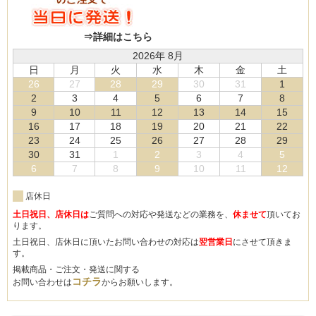
⇒詳細はこちら
2026年 8月
日
月
火
水
木
金
土
26
27
28
29
30
31
1
2
3
4
5
6
7
8
9
10
11
12
13
14
15
16
17
18
19
20
21
22
23
24
25
26
27
28
29
30
31
1
2
3
4
5
6
7
8
9
10
11
12
店休日
土日祝日、店休日は
ご質問への対応や発送などの業務を、
休ませて
頂いてお
ります。
土日祝日、店休日に頂いたお問い合わせの対応は
翌営業日
にさせて頂きま
す。
掲載商品・ご注文・発送に関する
コチラ
お問い合わせは
からお願いします。