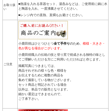
■熱湯を入れる茶器セット、湯呑みなどは、ご使用前に鍋に水
お取り扱
と陶器を入れ、一度沸騰させてください。
い
■レンジ内での直熱、直燗もお避けください。
小鹿田焼はひとつひとつ
全て手作り
のため
、
模様・大きさ・
色が異なる場合がございます。
小鹿田焼職人の伝統の技と登り窯で焼成される独特の味とし
てご理解いただける方にご利用いただければと存じます。
ご注意
掲載写真につきましては、
商品それぞれの様々な色・模様を
お伝えするために複数の商品を
集めて撮影している物がございます。
セット商品と明記されている場合
以外は、単品での販売となります。
細かい選定はできませんので
、
ご了承下さい。