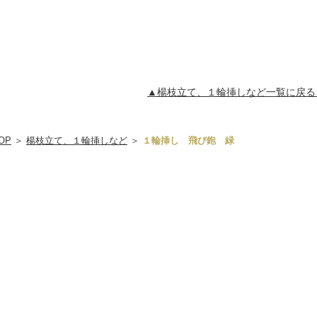
▲楊枝立て、１輪挿しなど一覧に戻る
OP
＞
楊枝立て、１輪挿しなど
＞
１輪挿し 飛び鉋 緑