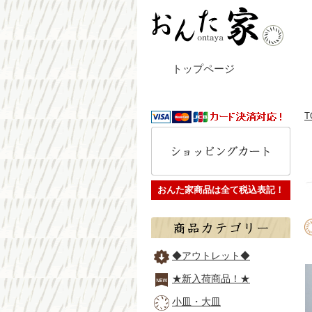
トップページ
T
おんた家商品は全て税込表記！
◆アウトレット◆
★新入荷商品！★
小皿・大皿