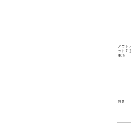
アウト
ット 注
事項
特典