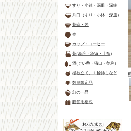
すり・小鉢・深皿・深鉢
片口（すり・小鉢・深皿）
茶碗・丼
壺
カップ・コーヒー
茶(湯呑・急須・土瓶)
酒(ぐい呑・猪口・徳利)
楊枝立て、１輪挿しなど
数量限定品
幻の一品
贈答用梱包