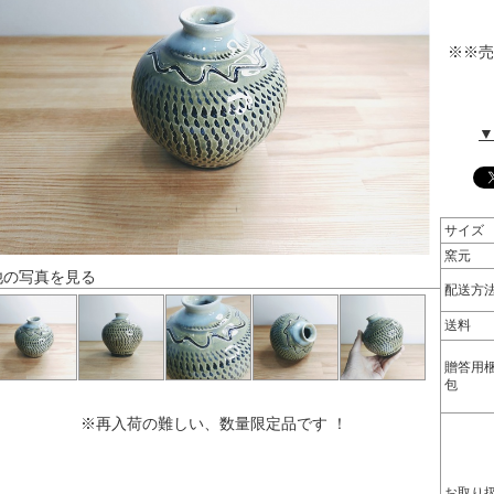
※※売
▼
サイズ
窯元
他の写真を見る
配送方
送料
贈答用
包
※再入荷の難しい、数量限定品です ！
お取り