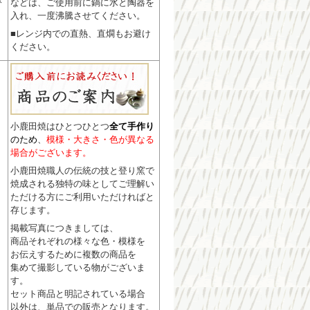
などは、ご使用前に鍋に水と陶器を
入れ、一度沸騰させてください。
■レンジ内での直熱、直燗もお避け
ください。
小鹿田焼はひとつひとつ
全て手作り
のため
、
模様・大きさ・色が異なる
場合がございます。
小鹿田焼職人の伝統の技と登り窯で
焼成される独特の味としてご理解い
ただける方にご利用いただければと
存じます。
掲載写真につきましては、
商品それぞれの様々な色・模様を
お伝えするために複数の商品を
集めて撮影している物がございま
す。
セット商品と明記されている場合
以外は、単品での販売となります。