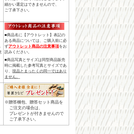
細かい選定はできませんので
、
ご了承下さい。
■商品名に【アウトレット】表記の
ある商品については、
ご購入前に必
ず
アウトレット商品の注意事項
をお
レ
読みください。
意
■商品写真とサイズは同型商品販売
時に掲載した参考写真とサイズであ
り、
現品とまったくの同一ではあり
ません。
※贈答梱包、贈答セット商品を
ご注文の場合は、
プレゼントが付きませんので
ご了承下さい。