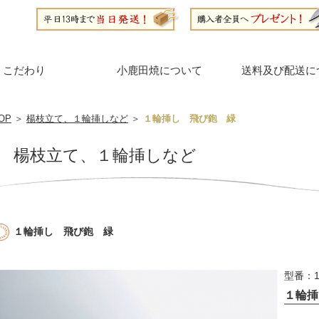
こだわり
小鹿田焼について
送料及び配送に
OP
＞
楊枝立て、１輪挿しなど
＞
１輪挿し 飛び鉋 緑
楊枝立て、１輪挿しなど
１輪挿し 飛び鉋 緑
型番：1
１輪挿