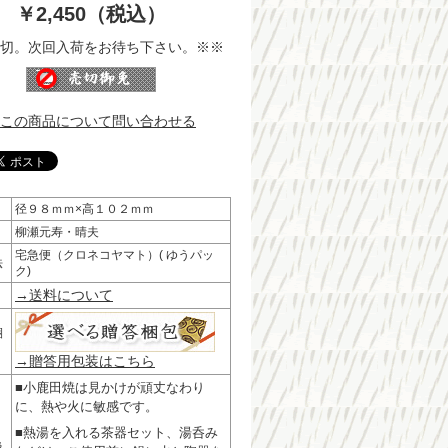
￥2,450（税込）
切。次回入荷をお待ち下さい。※※
この商品について問い合わせる
径９８ｍｍ×高１０２ｍｍ
柳瀬元寿・晴夫
宅急便（クロネコヤマト）( ゆうパッ
法
ク)
→送料について
梱
→贈答用包装はこちら
■小鹿田焼は見かけが頑丈なわり
に、熱や火に敏感です。
■熱湯を入れる茶器セット、湯呑み
扱