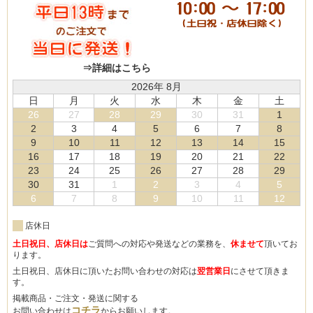
⇒詳細はこちら
2026年 8月
日
月
火
水
木
金
土
26
27
28
29
30
31
1
2
3
4
5
6
7
8
9
10
11
12
13
14
15
16
17
18
19
20
21
22
23
24
25
26
27
28
29
30
31
1
2
3
4
5
6
7
8
9
10
11
12
店休日
土日祝日、店休日は
ご質問への対応や発送などの業務を、
休ませて
頂いてお
ります。
土日祝日、店休日に頂いたお問い合わせの対応は
翌営業日
にさせて頂きま
す。
掲載商品・ご注文・発送に関する
コチラ
お問い合わせは
からお願いします。