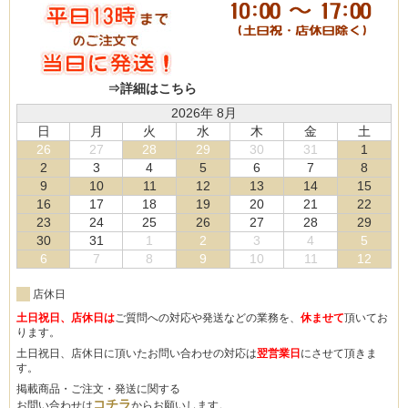
⇒詳細はこちら
2026年 8月
日
月
火
水
木
金
土
26
27
28
29
30
31
1
2
3
4
5
6
7
8
9
10
11
12
13
14
15
16
17
18
19
20
21
22
23
24
25
26
27
28
29
30
31
1
2
3
4
5
6
7
8
9
10
11
12
店休日
土日祝日、店休日は
ご質問への対応や発送などの業務を、
休ませて
頂いてお
ります。
土日祝日、店休日に頂いたお問い合わせの対応は
翌営業日
にさせて頂きま
す。
掲載商品・ご注文・発送に関する
コチラ
お問い合わせは
からお願いします。