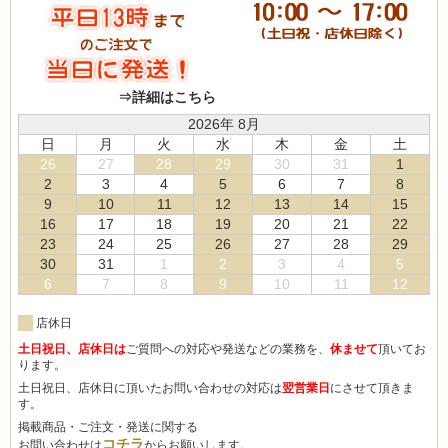
⇒詳細はこちら
2026年 8月
日
月
火
水
木
金
土
26
27
28
29
30
31
1
2
3
4
5
6
7
8
9
10
11
12
13
14
15
16
17
18
19
20
21
22
23
24
25
26
27
28
29
30
31
1
2
3
4
5
6
7
8
9
10
11
12
店休日
土日祝日、店休日は
ご質問への対応や発送などの業務を、
休ませて
頂いてお
ります。
土日祝日、店休日に頂いたお問い合わせの対応は
翌営業日
にさせて頂きま
す。
掲載商品・ご注文・発送に関する
コチラ
お問い合わせは
からお願いします。