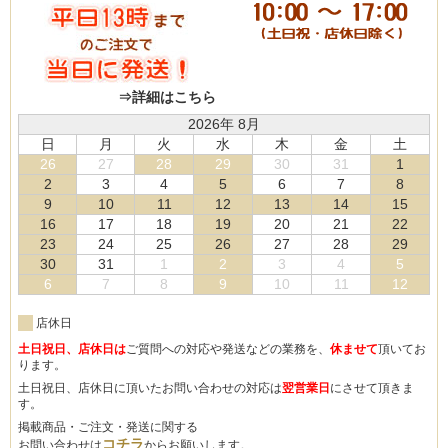
⇒詳細はこちら
2026年 8月
日
月
火
水
木
金
土
26
27
28
29
30
31
1
2
3
4
5
6
7
8
9
10
11
12
13
14
15
16
17
18
19
20
21
22
23
24
25
26
27
28
29
30
31
1
2
3
4
5
6
7
8
9
10
11
12
店休日
土日祝日、店休日は
ご質問への対応や発送などの業務を、
休ませて
頂いてお
ります。
土日祝日、店休日に頂いたお問い合わせの対応は
翌営業日
にさせて頂きま
す。
掲載商品・ご注文・発送に関する
コチラ
お問い合わせは
からお願いします。