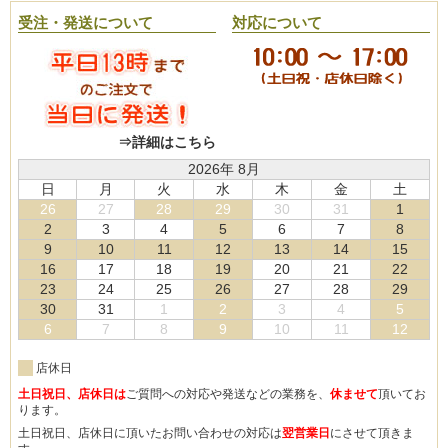
受注・発送について
対応について
⇒詳細はこちら
2026年 8月
日
月
火
水
木
金
土
26
27
28
29
30
31
1
2
3
4
5
6
7
8
9
10
11
12
13
14
15
16
17
18
19
20
21
22
23
24
25
26
27
28
29
30
31
1
2
3
4
5
6
7
8
9
10
11
12
店休日
土日祝日、店休日は
ご質問への対応や発送などの業務を、
休ませて
頂いてお
ります。
土日祝日、店休日に頂いたお問い合わせの対応は
翌営業日
にさせて頂きま