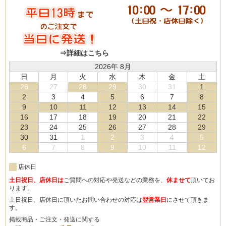
⇒詳細はこちら
2026年 8月
日
月
火
水
木
金
土
26
27
28
29
30
31
1
2
3
4
5
6
7
8
9
10
11
12
13
14
15
16
17
18
19
20
21
22
23
24
25
26
27
28
29
30
31
1
2
3
4
5
6
7
8
9
10
11
12
店休日
土日祝日、店休日は
ご質問への対応や発送などの業務を、
休ませて
頂いてお
ります。
土日祝日、店休日に頂いたお問い合わせの対応は
翌営業日
にさせて頂きま
す。
掲載商品・ご注文・発送に関する