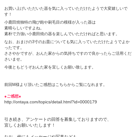
お買い上げいただいた器を気に入っていただけたようで大変嬉しいで
す！
小鹿田焼独特の飛び鉋や刷毛目の模様が入った器は
素晴らしいですよね。
素朴で力強い小鹿田焼の器を楽しんでいただければと思います。
なお、おまけの3寸のお皿についても気に入っていただけたようでよか
ったです。
ささやかですが、おんた家からの気持ちですので良かったらご活用くだ
さいませ。
今後ともどうぞおんた家を宜しくお願い致します。
前回M様より頂いたご感想はこちらからご覧になれます。
●ご感想●
http://ontaya.com/topics/detail.html?id=0000179
引き続き、アンケートの回答を募集しておりますので、
宜しくお願いいたします！
なお、他にもメッセージや写真なども