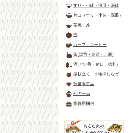
すり・小鉢・深皿・深鉢
片口（すり・小鉢・深皿）
茶碗・丼
壺
カップ・コーヒー
茶(湯呑・急須・土瓶)
酒(ぐい呑・猪口・徳利)
楊枝立て、１輪挿しなど
数量限定品
幻の一品
贈答用梱包