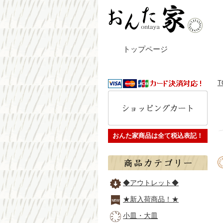
トップページ
T
おんた家商品は全て税込表記！
◆アウトレット◆
★新入荷商品！★
小皿・大皿