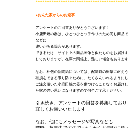
****************************************
●おんた家からのお返事
アンケートのご回答ありがとうございます！
小鹿田焼
の器は、ひとつひとつ手作りのため
同じ商品
などに
違いがある場合
があります。
できるだけ、
サイト上の商品画像と似たものをお届け
しており
ますが
、
在庫の関係上
、難しい場合もありま
なお、
梱包の新聞紙に
ついては、
配送時の衝撃に耐え
破損をできる限り防ぐために、たくさん
いれるように
ご注文頂いた小鹿田焼の器を傷つけることなくお届け
た家の強い思いになりますので何卒ご了承ください。
引き続き、アンケートの回答を募集しており
宜しくお願いいたします！
なお、他にもメッセージや写真なども
随時、募集中ですので
からお気軽に送