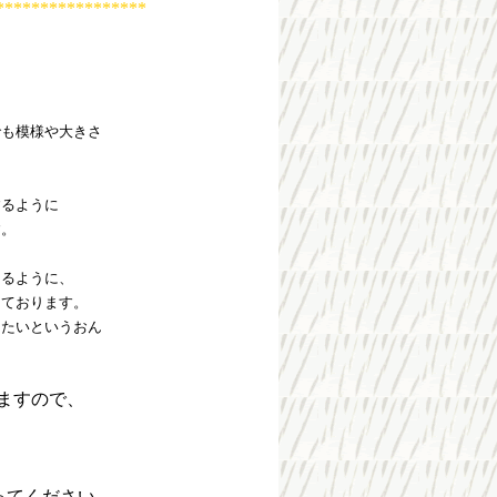
*****************
でも模様や大きさ
するように
す。
うるように、
しております。
したいというおん
ますので、
ってください