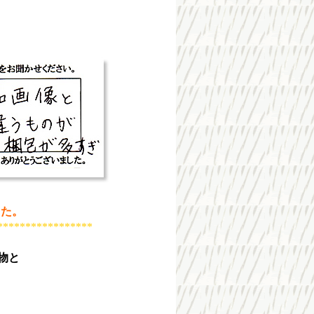
した。
*****************
物と