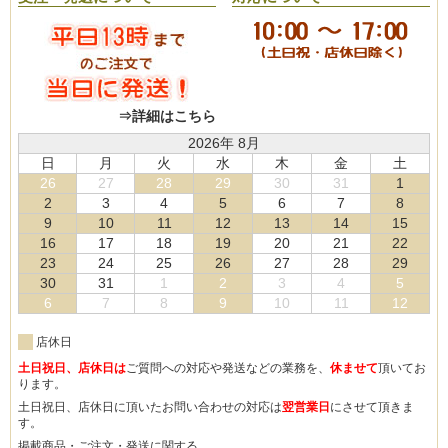
⇒詳細はこちら
2026年 8月
日
月
火
水
木
金
土
26
27
28
29
30
31
1
2
3
4
5
6
7
8
9
10
11
12
13
14
15
16
17
18
19
20
21
22
23
24
25
26
27
28
29
30
31
1
2
3
4
5
6
7
8
9
10
11
12
店休日
土日祝日、店休日は
ご質問への対応や発送などの業務を、
休ませて
頂いてお
ります。
土日祝日、店休日に頂いたお問い合わせの対応は
翌営業日
にさせて頂きま
す。
掲載商品・ご注文・発送に関する