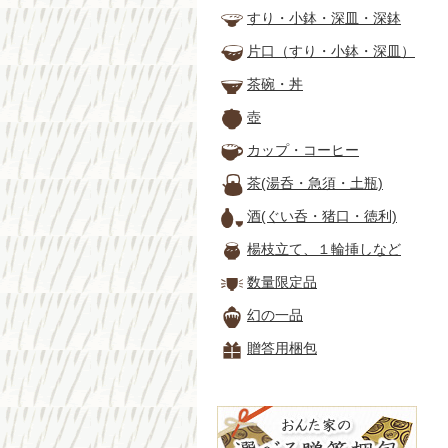
すり・小鉢・深皿・深鉢
片口（すり・小鉢・深皿）
茶碗・丼
壺
カップ・コーヒー
茶(湯呑・急須・土瓶)
酒(ぐい呑・猪口・徳利)
楊枝立て、１輪挿しなど
数量限定品
幻の一品
贈答用梱包