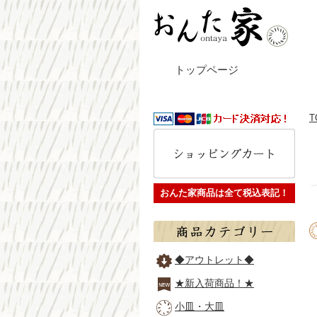
トップページ
T
おんた家商品は全て税込表記！
◆アウトレット◆
★新入荷商品！★
小皿・大皿