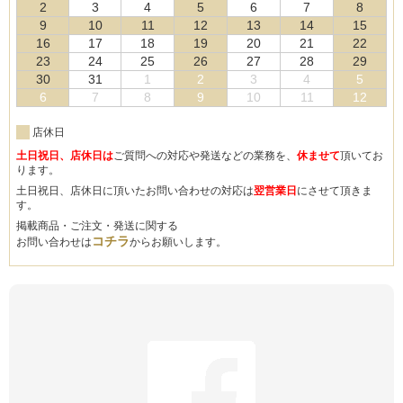
2
3
4
5
6
7
8
9
10
11
12
13
14
15
16
17
18
19
20
21
22
23
24
25
26
27
28
29
30
31
1
2
3
4
5
6
7
8
9
10
11
12
店休日
土日祝日、店休日は
ご質問への対応や発送などの業務を、
休ませて
頂いてお
ります。
土日祝日、店休日に頂いたお問い合わせの対応は
翌営業日
にさせて頂きま
す。
掲載商品・ご注文・発送に関する
コチラ
お問い合わせは
からお願いします。