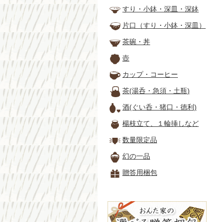
すり・小鉢・深皿・深鉢
片口（すり・小鉢・深皿）
茶碗・丼
壺
カップ・コーヒー
茶(湯呑・急須・土瓶)
酒(ぐい呑・猪口・徳利)
楊枝立て、１輪挿しなど
数量限定品
幻の一品
贈答用梱包