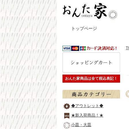
トップページ
T
おんた家商品は全て税込表記！
◆アウトレット◆
★新入荷商品！★
小皿・大皿