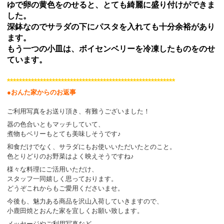
ゆで卵の黄色をのせると、とても綺麗に盛り付けができま
した。
深鉢なのでサラダの下にパスタを入れても十分余裕があり
ます。
もう一つの小皿は、ボイセンベリーを冷凍したものをのせ
ています。
********************************************************
●おんた家からのお返事
ご利用写真をお送り頂き、有難うございました！
器の色合いともマッチしていて、
煮物もベリーもとても美味しそうです♪
和食だけでなく、サラダにもお使いいただいたとのこと。
色とりどりのお野菜はよく映えそうですね♪
様々な料理にご活用いただけ、
スタッフ一同嬉しく思っております。
どうぞこれからもご愛用くださいませ。
今後も、魅力ある商品を沢山入荷していきますので、
小鹿田焼とおんた家を宜しくお願い致します。
メッセージやご利用写真など