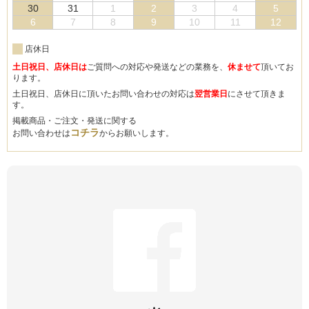
30
31
1
2
3
4
5
6
7
8
9
10
11
12
店休日
土日祝日、店休日は
ご質問への対応や発送などの業務を、
休ませて
頂いてお
ります。
土日祝日、店休日に頂いたお問い合わせの対応は
翌営業日
にさせて頂きま
す。
掲載商品・ご注文・発送に関する
コチラ
お問い合わせは
からお願いします。