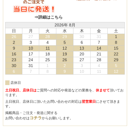
⇒詳細はこちら
2026年 8月
日
月
火
水
木
金
土
26
27
28
29
30
31
1
2
3
4
5
6
7
8
9
10
11
12
13
14
15
16
17
18
19
20
21
22
23
24
25
26
27
28
29
30
31
1
2
3
4
5
6
7
8
9
10
11
12
店休日
土日祝日、店休日は
ご質問への対応や発送などの業務を、
休ませて
頂いてお
ります。
土日祝日、店休日に頂いたお問い合わせの対応は
翌営業日
にさせて頂きま
す。
掲載商品・ご注文・発送に関する
コチラ
お問い合わせは
からお願いします。