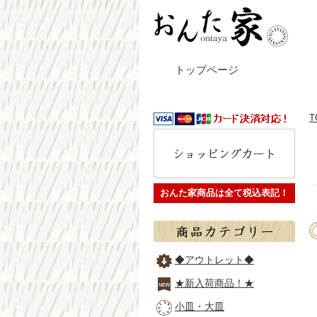
トップページ
T
おんた家商品は全て税込表記！
◆アウトレット◆
★新入荷商品！★
小皿・大皿