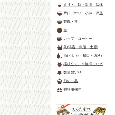
すり・小鉢・深皿・深鉢
片口（すり・小鉢・深皿）
茶碗・丼
壺
カップ・コーヒー
茶(湯呑・急須・土瓶)
酒(ぐい呑・猪口・徳利)
楊枝立て、１輪挿しなど
数量限定品
幻の一品
贈答用梱包