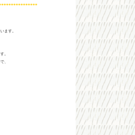
****************
思います。
ます。
ので、