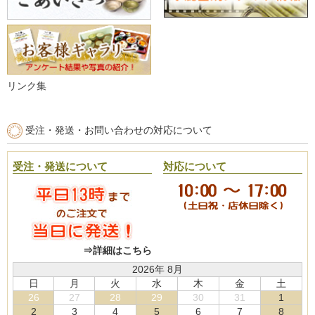
リンク集
受注・発送・お問い合わせの対応について
受注・発送について
対応について
⇒詳細はこちら
2026年 8月
日
月
火
水
木
金
土
26
27
28
29
30
31
1
2
3
4
5
6
7
8