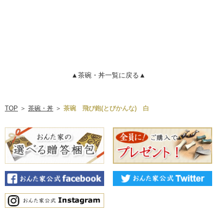
▲茶碗・丼一覧に戻る▲
TOP
＞
茶碗・丼
＞
茶碗 飛び鉋(とびかんな) 白