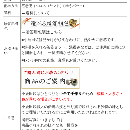
配送方法
宅急便（クロネコヤマト）( ゆうパック)
→送料について
送料
贈答用梱
包
→贈答用包装はこちら
■小鹿田焼は見かけが頑丈なわりに、熱や火に敏感です。
■熱湯を入れる茶器セット、湯呑みなどは、ご使用前に鍋に水
お取り扱
と陶器を入れ、一度沸騰させてください。
い
■レンジ内での直熱、直燗もお避けください。
小鹿田焼はひとつひとつ
全て手作り
のため
、
模様・大きさ・
色が異なる場合がございます。
小鹿田焼職人の伝統の技と登り窯で焼成される独特の味とし
てご理解いただける方にご利用いただければと存じます。
ご注意
掲載写真につきましては、
商品それぞれの様々な色・模様を