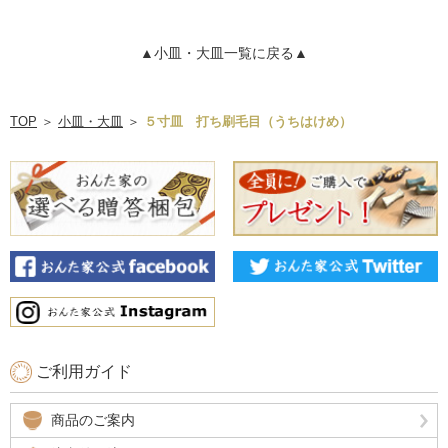
▲小皿・大皿一覧に戻る▲
TOP
＞
小皿・大皿
＞
５寸皿 打ち刷毛目（うちはけめ）
ご利用ガイド
商品のご案内