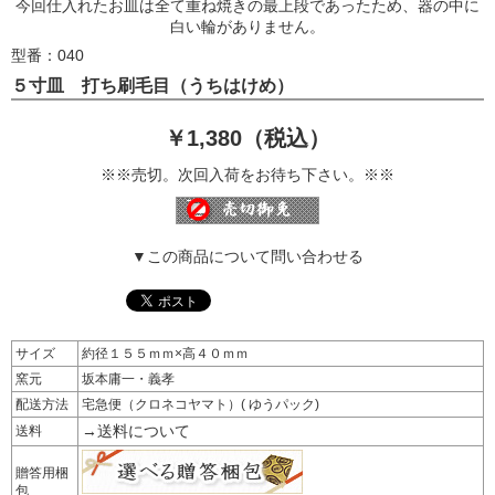
今回仕入れたお皿は全て重ね焼きの最上段であったため、器の中に
白い輪がありません。
型番：040
５寸皿 打ち刷毛目（うちはけめ）
￥1,380（税込）
※※売切。次回入荷をお待ち下さい。※※
▼この商品について問い合わせる
サイズ
約径１５５ｍｍ×高４０ｍｍ
窯元
坂本庸一・義孝
配送方法
宅急便（クロネコヤマト）( ゆうパック)
→送料について
送料
贈答用梱
包