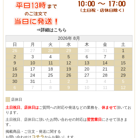
⇒詳細はこちら
2026年 8月
日
月
火
水
木
金
土
26
27
28
29
30
31
1
2
3
4
5
6
7
8
9
10
11
12
13
14
15
16
17
18
19
20
21
22
23
24
25
26
27
28
29
30
31
1
2
3
4
5
6
7
8
9
10
11
12
店休日
土日祝日、店休日は
ご質問への対応や発送などの業務を、
休ませて
頂いてお
ります。
土日祝日、店休日に頂いたお問い合わせの対応は
翌営業日
にさせて頂きま
す。
掲載商品・ご注文・発送に関する
コチラ
お問い合わせは
からお願いします。