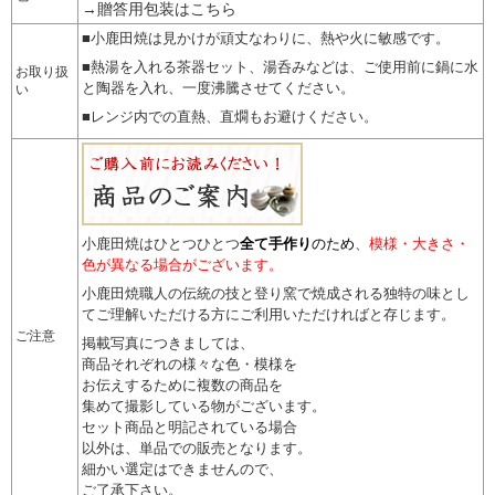
→贈答用包装はこちら
■小鹿田焼は見かけが頑丈なわりに、熱や火に敏感です。
■熱湯を入れる茶器セット、湯呑みなどは、ご使用前に鍋に水
お取り扱
と陶器を入れ、一度沸騰させてください。
い
■レンジ内での直熱、直燗もお避けください。
小鹿田焼はひとつひとつ
全て手作り
のため
、
模様・大きさ・
色が異なる場合がございます。
小鹿田焼職人の伝統の技と登り窯で焼成される独特の味とし
てご理解いただける方にご利用いただければと存じます。
ご注意
掲載写真につきましては、
商品それぞれの様々な色・模様を
お伝えするために複数の商品を
集めて撮影している物がございます。
セット商品と明記されている場合
以外は、単品での販売となります。
細かい選定はできませんので
、
ご了承下さい。