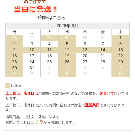
⇒詳細はこちら
2026年 8月
日
月
火
水
木
金
土
26
27
28
29
30
31
1
2
3
4
5
6
7
8
9
10
11
12
13
14
15
16
17
18
19
20
21
22
23
24
25
26
27
28
29
30
31
1
2
3
4
5
6
7
8
9
10
11
12
店休日
土日祝日、店休日は
ご質問への対応や発送などの業務を、
休ませて
頂いてお
ります。
土日祝日、店休日に頂いたお問い合わせの対応は
翌営業日
にさせて頂きま
す。
掲載商品・ご注文・発送に関する
コチラ
お問い合わせは
からお願いします。