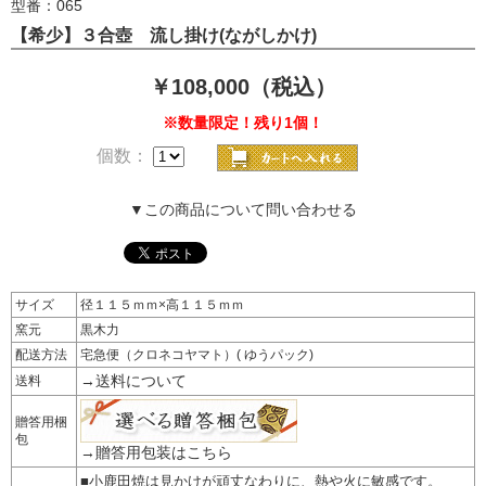
型番：065
【希少】３合壺 流し掛け(ながしかけ)
￥108,000（税込）
※数量限定！残り1個！
個数：
▼この商品について問い合わせる
サイズ
径１１５ｍｍ×高１１５ｍｍ
窯元
黒木力
配送方法
宅急便（クロネコヤマト）( ゆうパック)
→送料について
送料
贈答用梱
包
→贈答用包装はこちら
■小鹿田焼は見かけが頑丈なわりに、熱や火に敏感です。