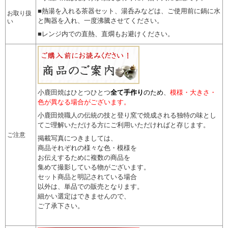
■熱湯を入れる茶器セット、湯呑みなどは、ご使用前に鍋に水
お取り扱
と陶器を入れ、一度沸騰させてください。
い
■レンジ内での直熱、直燗もお避けください。
小鹿田焼はひとつひとつ
全て手作り
のため
、
模様・大きさ・
色が異なる場合がございます。
小鹿田焼職人の伝統の技と登り窯で焼成される独特の味とし
てご理解いただける方にご利用いただければと存じます。
ご注意
掲載写真につきましては、
商品それぞれの様々な色・模様を
お伝えするために複数の商品を
集めて撮影している物がございます。
セット商品と明記されている場合
以外は、単品での販売となります。
細かい選定はできませんので
、
ご了承下さい。