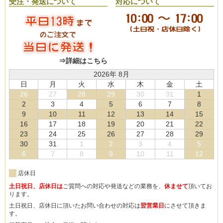
受注・発送について
対応について
⇒詳細はこちら
2026年 8月
日
月
火
水
木
金
土
26
27
28
29
30
31
1
2
3
4
5
6
7
8
9
10
11
12
13
14
15
16
17
18
19
20
21
22
23
24
25
26
27
28
29
30
31
1
2
3
4
5
6
7
8
9
10
11
12
店休日
土日祝日、店休日は
ご質問への対応や発送などの業務を、
休ませて
頂いてお
ります。
土日祝日、店休日に頂いたお問い合わせの対応は
翌営業日
にさせて頂きま
す。