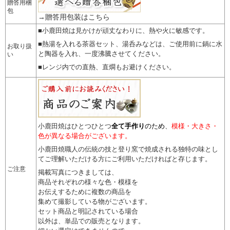
贈答用梱
包
→贈答用包装はこちら
■小鹿田焼は見かけが頑丈なわりに、熱や火に敏感です。
■熱湯を入れる茶器セット、湯呑みなどは、ご使用前に鍋に水
お取り扱
と陶器を入れ、一度沸騰させてください。
い
■レンジ内での直熱、直燗もお避けください。
小鹿田焼はひとつひとつ
全て手作り
のため
、
模様・大きさ・
色が異なる場合がございます。
小鹿田焼職人の伝統の技と登り窯で焼成される独特の味とし
てご理解いただける方にご利用いただければと存じます。
ご注意
掲載写真につきましては、
商品それぞれの様々な色・模様を
お伝えするために複数の商品を
集めて撮影している物がございます。
セット商品と明記されている場合
以外は、単品での販売となります。