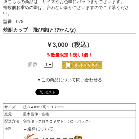
※こちらの商品は、サイズやお色味にバラつきがございます。
複数個お求めの際は、合わない事がございますのでご了承くださ
い。
型番：079
焼酎カップ 飛び鉋(とびかんな)
￥3,000（税込）
※数量限定！残り1個！
個数：
▼この商品について問い合わせる
サイズ
径８４mm×高１０７mm
窯元
黒木昌伸・富雄
配送方法
宅急便（クロネコヤマト）( ゆうパック)
→送料について
送料