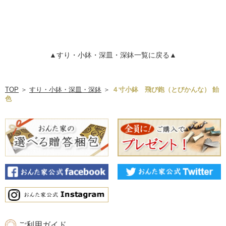
▲すり・小鉢・深皿・深鉢一覧に戻る▲
TOP
＞
すり・小鉢・深皿・深鉢
＞
４寸小鉢 飛び鉋（とびかんな） 飴
色
ご利用ガイド