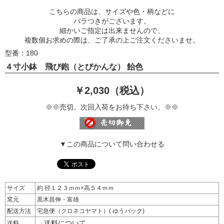
こちらの商品は、サイズや色・柄などに
バラつきがございます。
細かいご指定は出来ませんので、
複数個お求めの際は、ご了承の上ご注文くださいませ。
型番：180
４寸小鉢 飛び鉋（とびかんな） 飴色
￥2,030（税込）
※※売切。次回入荷をお待ち下さい。※※
▼この商品について問い合わせる
サイズ
約 径１２３ｍｍ×高５４ｍｍ
窯元
黒木昌伸・富雄
配送方法
宅急便（クロネコヤマト）( ゆうパック)
→送料について
送料