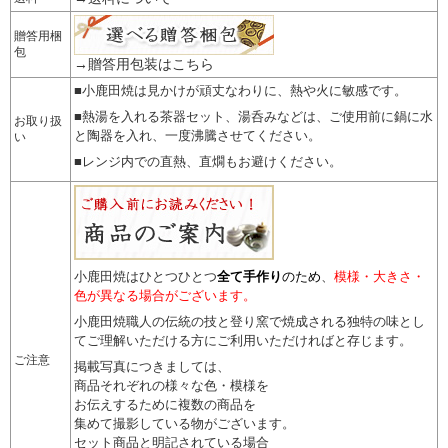
贈答用梱
包
→贈答用包装はこちら
■小鹿田焼は見かけが頑丈なわりに、熱や火に敏感です。
■熱湯を入れる茶器セット、湯呑みなどは、ご使用前に鍋に水
お取り扱
と陶器を入れ、一度沸騰させてください。
い
■レンジ内での直熱、直燗もお避けください。
小鹿田焼はひとつひとつ
全て手作り
のため
、
模様・大きさ・
色が異なる場合がございます。
小鹿田焼職人の伝統の技と登り窯で焼成される独特の味とし
てご理解いただける方にご利用いただければと存じます。
ご注意
掲載写真につきましては、
商品それぞれの様々な色・模様を
お伝えするために複数の商品を
集めて撮影している物がございます。
セット商品と明記されている場合