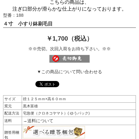
こちらの商品は、
注ぎ口部分が滑らかな仕上がりになっております。
型番：188
４寸 小すり鉢刷毛目
￥1,700（税込）
※※売切。次回入荷をお待ち下さい。※※
▼この商品について問い合わせる
サイズ
径１２５ｍｍ×高６０ｍｍ
窯元
黒木富雄
配送方法
宅急便（クロネコヤマト）( ゆうパック)
→送料について
送料
贈答用梱
包