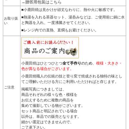
→贈答用包装はこちら
■小鹿田焼は見かけが頑丈なわりに、熱や火に敏感です。
■熱湯を入れる茶器セット、湯呑みなどは、ご使用前に鍋に水
お取り扱
と陶器を入れ、一度沸騰させてください。
い
■レンジ内での直熱、直燗もお避けください。
小鹿田焼はひとつひとつ
全て手作り
のため
、
模様・大きさ・
色が異なる場合がございます。
小鹿田焼職人の伝統の技と登り窯で焼成される独特の味とし
てご理解いただける方にご利用いただければと存じます。
ご注意
掲載写真につきましては、
商品それぞれの様々な色・模様を
お伝えするために複数の商品を
集めて撮影している物がございます。
セット商品と明記されている場合
以外は、単品での販売となります。
細かい選定はできませんので
、
ご了承下さい。