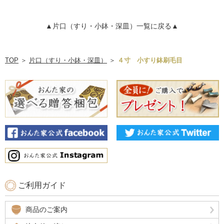
▲片口（すり・小鉢・深皿）一覧に戻る▲
TOP
＞
片口（すり・小鉢・深皿）
＞
４寸 小すり鉢刷毛目
ご利用ガイド
商品のご案内