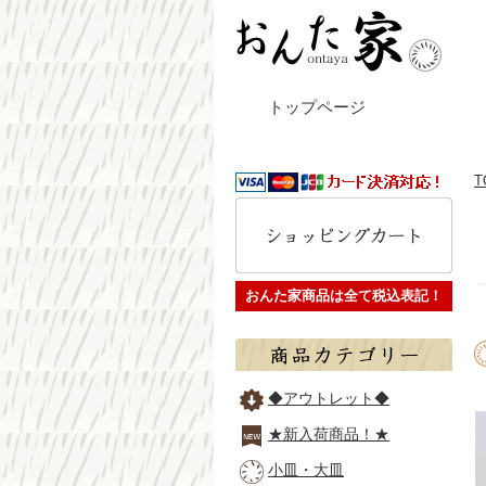
トップページ
T
おんた家商品は全て税込表記！
◆アウトレット◆
★新入荷商品！★
小皿・大皿