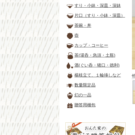
すり・小鉢・深皿・深鉢
片口（すり・小鉢・深皿）
茶碗・丼
壺
カップ・コーヒー
茶(湯呑・急須・土瓶)
酒(ぐい呑・猪口・徳利)
楊枝立て、１輪挿しなど
数量限定品
幻の一品
贈答用梱包