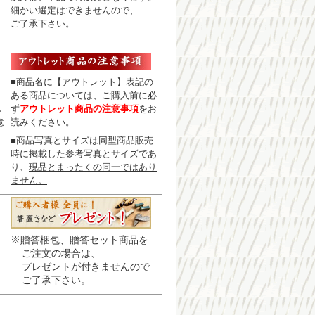
細かい選定はできませんので
、
ご了承下さい。
■商品名に【アウトレット】表記の
ある商品については、
ご購入前に必
ず
アウトレット商品の注意事項
をお
レ
読みください。
意
■商品写真とサイズは同型商品販売
時に掲載した参考写真とサイズであ
り、
現品とまったくの同一ではあり
ません。
※贈答梱包、贈答セット商品を
ご注文の場合は、
プレゼントが付きませんので
ご了承下さい。