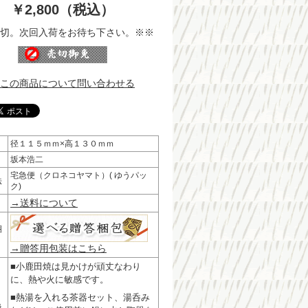
￥2,800（税込）
切。次回入荷をお待ち下さい。※※
この商品について問い合わせる
径１１５ｍｍ×高１３０ｍｍ
坂本浩二
宅急便（クロネコヤマト）( ゆうパッ
法
ク)
→送料について
梱
→贈答用包装はこちら
■小鹿田焼は見かけが頑丈なわり
に、熱や火に敏感です。
■熱湯を入れる茶器セット、湯呑み
扱