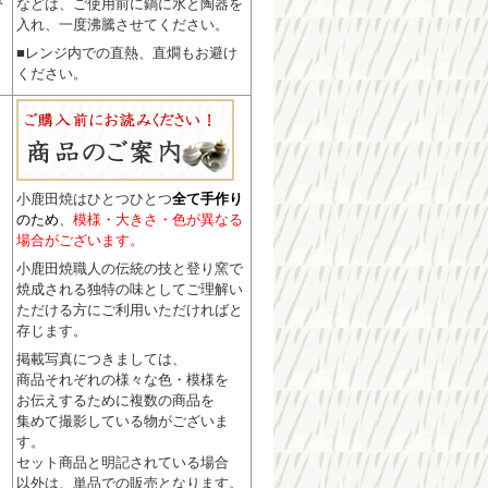
などは、ご使用前に鍋に水と陶器を
入れ、一度沸騰させてください。
■レンジ内での直熱、直燗もお避け
ください。
小鹿田焼はひとつひとつ
全て手作り
のため
、
模様・大きさ・色が異なる
場合がございます。
小鹿田焼職人の伝統の技と登り窯で
焼成される独特の味としてご理解い
ただける方にご利用いただければと
存じます。
掲載写真につきましては、
商品それぞれの様々な色・模様を
お伝えするために複数の商品を
集めて撮影している物がございま
す。
セット商品と明記されている場合
以外は、単品での販売となります。