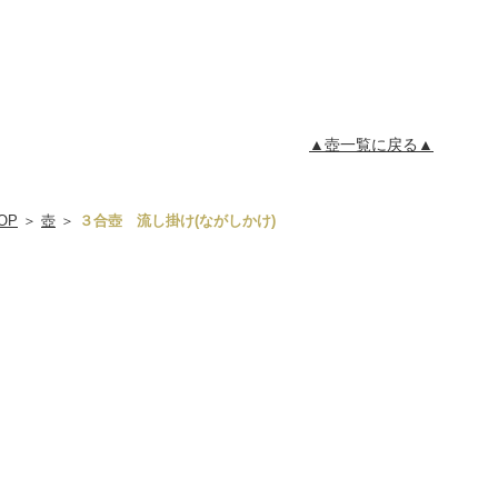
▲壺一覧に戻る▲
OP
＞
壺
＞
３合壺 流し掛け(ながしかけ)