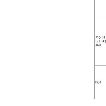
アウト
ット 注
事項
特典