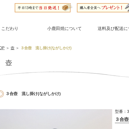
こだわり
小鹿田焼について
送料及び配送に
OP
＞
壺
＞
３合壺 流し掛け(ながしかけ)
壺
３合壺 流し掛け(ながしかけ)
型番：3
３合壺