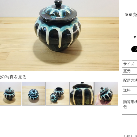
※※売
▼
サイズ
窯元
他の写真を見る
配送方
送料
贈答用
包
お取り