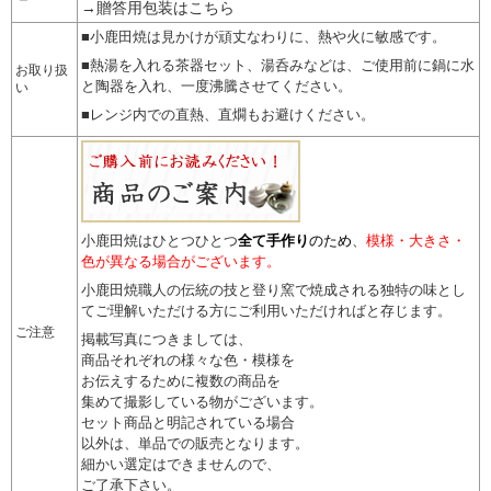
→贈答用包装はこちら
■小鹿田焼は見かけが頑丈なわりに、熱や火に敏感です。
■熱湯を入れる茶器セット、湯呑みなどは、ご使用前に鍋に水
お取り扱
と陶器を入れ、一度沸騰させてください。
い
■レンジ内での直熱、直燗もお避けください。
小鹿田焼はひとつひとつ
全て手作り
のため
、
模様・大きさ・
色が異なる場合がございます。
小鹿田焼職人の伝統の技と登り窯で焼成される独特の味とし
てご理解いただける方にご利用いただければと存じます。
ご注意
掲載写真につきましては、
商品それぞれの様々な色・模様を
お伝えするために複数の商品を
集めて撮影している物がございます。
セット商品と明記されている場合
以外は、単品での販売となります。
細かい選定はできませんので
、
ご了承下さい。