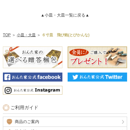
▲小皿・大皿一覧に戻る▲
TOP
＞
小皿・大皿
＞
６寸皿 飛び鉋(とびかんな)
ご利用ガイド
商品のご案内