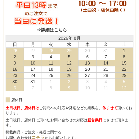
⇒詳細はこちら
2026年 8月
日
月
火
水
木
金
土
26
27
28
29
30
31
1
2
3
4
5
6
7
8
9
10
11
12
13
14
15
16
17
18
19
20
21
22
23
24
25
26
27
28
29
30
31
1
2
3
4
5
6
7
8
9
10
11
12
店休日
土日祝日、店休日は
ご質問への対応や発送などの業務を、
休ませて
頂いてお
ります。
土日祝日、店休日に頂いたお問い合わせの対応は
翌営業日
にさせて頂きま
す。
掲載商品・ご注文・発送に関する
コチラ
お問い合わせは
からお願いします。