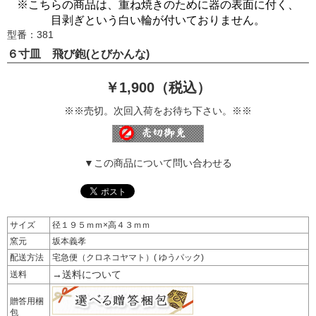
※こちらの商品は、重ね焼きのために器の表面に付く、
目剥ぎという白い輪が付いておりません。
型番：381
６寸皿 飛び鉋(とびかんな)
￥1,900（税込）
※※売切。次回入荷をお待ち下さい。※※
▼この商品について問い合わせる
サイズ
径１９５ｍｍ×高４３ｍｍ
窯元
坂本義孝
配送方法
宅急便（クロネコヤマト）( ゆうパック)
→送料について
送料
贈答用梱
包