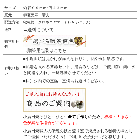
サイズ
約 径９６ｍｍ×高４３ｍｍ
窯元
柳瀬元寿・晴夫
配送方法
宅急便（クロネコヤマト）( ゆうパック)
→送料について
送料
贈答用梱
包
→贈答用包装はこちら
■小鹿田焼は見かけが頑丈なわりに、熱や火に敏感です。
■熱湯を入れる茶器セット、湯呑みなどは、ご使用前に鍋に水
お取り扱
と陶器を入れ、一度沸騰させてください。
い
■レンジ内での直熱、直燗もお避けください。
小鹿田焼はひとつひとつ
全て手作り
のため
、
模様・大きさ・
色が異なる場合がございます。
小鹿田焼職人の伝統の技と登り窯で焼成される独特の味とし
てご理解いただける方にご利用いただければと存じます。