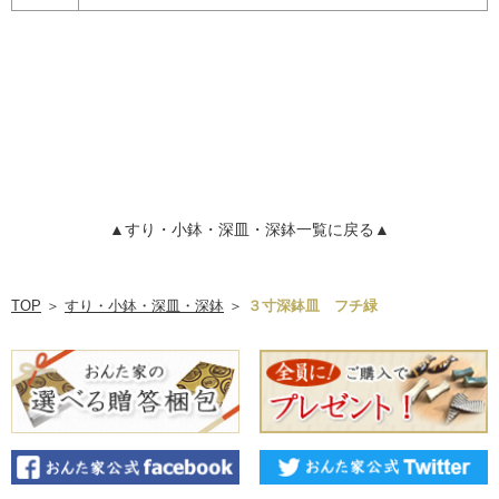
▲すり・小鉢・深皿・深鉢一覧に戻る▲
TOP
＞
すり・小鉢・深皿・深鉢
＞
３寸深鉢皿 フチ緑