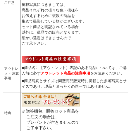
ご注意
掲載写真につきましては、
商品それぞれの様々な色・模様を
お伝えするために複数の商品を
集めて撮影している物がございます。
セット商品と明記されている場合
以外は、単品での販売となります。
細かい選定はできませんので
、
ご了承下さい。
■商品名に【アウトレット】表記のある商品については、
ご購
アウトレ
入前に必ず
アウトレット商品の注意事項
をお読みください。
ット 注意
事項
■商品写真とサイズは同型商品販売時に掲載した参考写真とサ
イズであり、
現品とまったくの同一ではありません。
※贈答梱包、贈答セット商品を
特典
ご注文の場合は、
プレゼントが付きませんので
ご了承下さい。