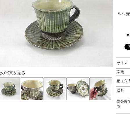
※※売
▼
サイズ
窯元
他の写真を見る
配送方
送料
贈答用
包