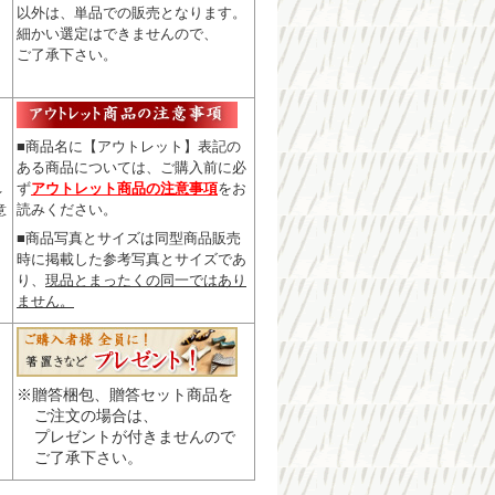
以外は、単品での販売となります。
細かい選定はできませんので
、
ご了承下さい。
■商品名に【アウトレット】表記の
ある商品については、
ご購入前に必
ず
アウトレット商品の注意事項
をお
レ
読みください。
意
■商品写真とサイズは同型商品販売
時に掲載した参考写真とサイズであ
り、
現品とまったくの同一ではあり
ません。
※贈答梱包、贈答セット商品を
ご注文の場合は、
プレゼントが付きませんので
ご了承下さい。