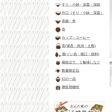
すり・小鉢・深皿・深鉢
片口（すり・小鉢・深皿）
茶碗・丼
壺
カップ・コーヒー
茶(湯呑・急須・土瓶)
酒(ぐい呑・猪口・徳利)
楊枝立て、１輪挿しなど
数量限定品
幻の一品
贈答用梱包