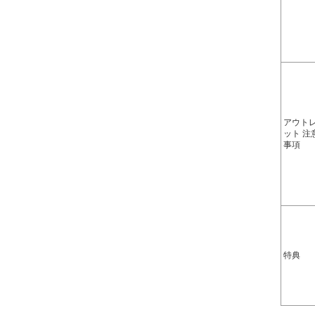
アウト
ット 注
事項
特典