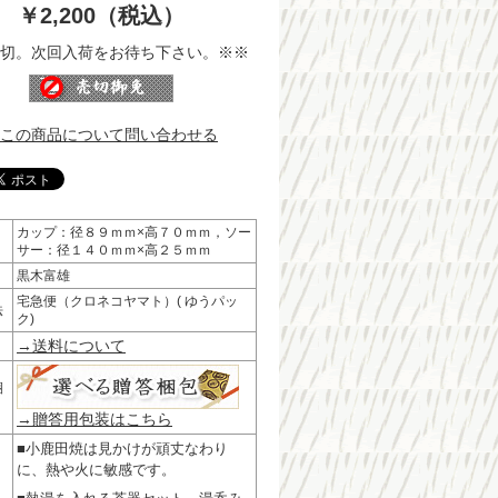
￥2,200（税込）
切。次回入荷をお待ち下さい。※※
この商品について問い合わせる
カップ：径８９ｍｍ×高７０ｍｍ，ソー
サー：径１４０ｍｍ×高２５ｍｍ
黒木富雄
宅急便（クロネコヤマト）( ゆうパッ
法
ク)
→送料について
梱
→贈答用包装はこちら
■小鹿田焼は見かけが頑丈なわり
に、熱や火に敏感です。