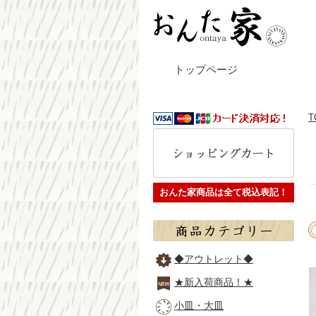
トップページ
T
おんた家商品は全て税込表記！
◆アウトレット◆
★新入荷商品！★
小皿・大皿