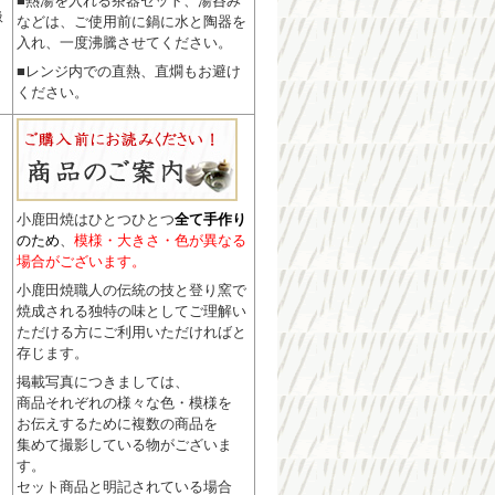
■熱湯を入れる茶器セット、湯呑み
扱
などは、ご使用前に鍋に水と陶器を
入れ、一度沸騰させてください。
■レンジ内での直熱、直燗もお避け
ください。
小鹿田焼はひとつひとつ
全て手作り
のため
、
模様・大きさ・色が異なる
場合がございます。
小鹿田焼職人の伝統の技と登り窯で
焼成される独特の味としてご理解い
ただける方にご利用いただければと
存じます。
掲載写真につきましては、
商品それぞれの様々な色・模様を
お伝えするために複数の商品を
集めて撮影している物がございま
す。
セット商品と明記されている場合