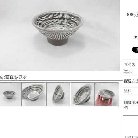
※※売
▼
サイズ
窯元
他の写真を見る
配送方
送料
贈答用
包
お取り