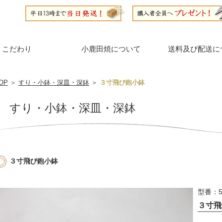
こだわり
小鹿田焼について
送料及び配送に
OP
＞
すり・小鉢・深皿・深鉢
＞
３寸飛び鉋小鉢
すり・小鉢・深皿・深鉢
３寸飛び鉋小鉢
型番：5
３寸飛