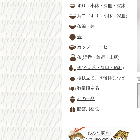
すり・小鉢・深皿・深鉢
片口（すり・小鉢・深皿）
茶碗・丼
壺
カップ・コーヒー
茶(湯呑・急須・土瓶)
酒(ぐい呑・猪口・徳利)
楊枝立て、１輪挿しなど
数量限定品
幻の一品
贈答用梱包