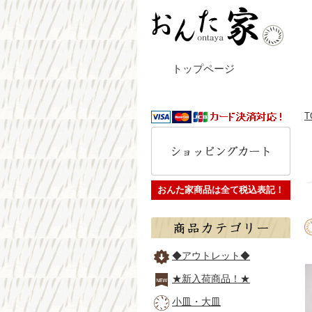
トップページ
T
おんた家商品は全て税込表記！
◆アウトレット◆
★新入荷商品！★
小皿・大皿