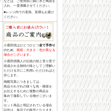
などは、ご使用前に鍋に水と陶器を
入れ、一度沸騰させてください。
■レンジ内での直熱、直燗もお避け
ください。
小鹿田焼はひとつひとつ
全て手作り
のため
、
模様・大きさ・色が異なる
場合がございます。
小鹿田焼職人の伝統の技と登り窯で
焼成される独特の味としてご理解い
ただける方にご利用いただければと
存じます。
掲載写真につきましては、
商品それぞれの様々な色・模様を
お伝えするために複数の商品を
集めて撮影している物がございま
す。
セット商品と明記されている場合
以外は、単品での販売となります。