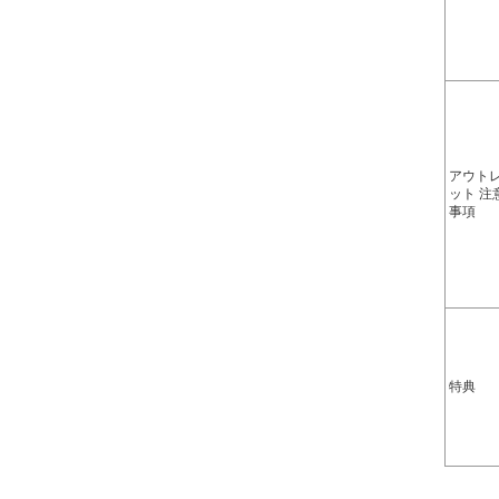
アウト
ット 注
事項
特典