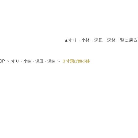
▲すり・小鉢・深皿・深鉢一覧に戻る
OP
＞
すり・小鉢・深皿・深鉢
＞
３寸飛び鉋小鉢