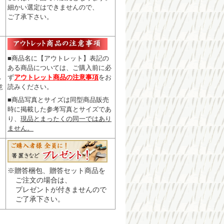
細かい選定はできませんので
、
ご了承下さい。
■商品名に【アウトレット】表記の
ある商品については、
ご購入前に必
ず
アウトレット商品の注意事項
をお
レ
読みください。
意
■商品写真とサイズは同型商品販売
時に掲載した参考写真とサイズであ
り、
現品とまったくの同一ではあり
ません。
※贈答梱包、贈答セット商品を
ご注文の場合は、
プレゼントが付きませんので
ご了承下さい。