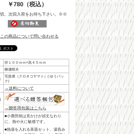
￥780（税込）
切。次回入荷をお待ち下さい。※※
この商品について問い合わせる
径１００ｍｍ×高４５ｍｍ
柳瀬晴夫
宅急便（クロネコヤマト）( ゆうパッ
法
ク)
→送料について
梱
→贈答用包装はこちら
■小鹿田焼は見かけが頑丈なわり
に、熱や火に敏感です。
■熱湯を入れる茶器セット、湯呑み
扱