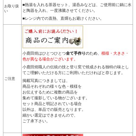
■熱湯を入れる茶器セット、湯呑みなどは、ご使用前に鍋に水
お取り扱
と陶器を入れ、一度沸騰させてください。
い
■レンジ内での直熱、直燗もお避けください。
小鹿田焼はひとつひとつ
全て手作り
のため
、
模様・大きさ・
色が異なる場合がございます。
小鹿田焼職人の伝統の技と登り窯で焼成される独特の味とし
てご理解いただける方にご利用いただければと存じます。
ご注意
掲載写真につきましては、
商品それぞれの様々な色・模様を
お伝えするために複数の商品を
集めて撮影している物がございます。
セット商品と明記されている場合
以外は、単品での販売となります。
細かい選定はできませんので
、
ご了承下さい。