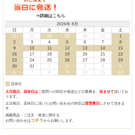
⇒詳細はこちら
2026年 8月
日
月
火
水
木
金
土
26
27
28
29
30
31
1
2
3
4
5
6
7
8
9
10
11
12
13
14
15
16
17
18
19
20
21
22
23
24
25
26
27
28
29
30
31
1
2
3
4
5
6
7
8
9
10
11
12
店休日
土日祝日、店休日は
ご質問への対応や発送などの業務を、
休ませて
頂いてお
ります。
土日祝日、店休日に頂いたお問い合わせの対応は
翌営業日
にさせて頂きま
す。
掲載商品・ご注文・発送に関する
コチラ
お問い合わせは
からお願いします。