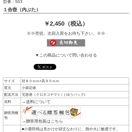
型番：553
１合壺（内ぶた）
￥2,450（税込）
※※売切。次回入荷をお待ち下さい。※※
▼この商品について問い合わせる
サイズ
径８０ｍｍ×高９０ｍｍ
窯元
小袋定雄
配送方法
宅急便（クロネコヤマト）( ゆうパック)
→送料について
送料
贈答用梱
包
→贈答用包装はこちら
■小鹿田焼は見かけが頑丈なわりに、熱や火に敏感です。