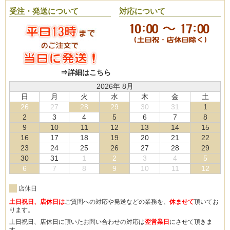
受注・発送について
対応について
⇒詳細はこちら
2026年 8月
日
月
火
水
木
金
土
26
27
28
29
30
31
1
2
3
4
5
6
7
8
9
10
11
12
13
14
15
16
17
18
19
20
21
22
23
24
25
26
27
28
29
30
31
1
2
3
4
5
6
7
8
9
10
11
12
店休日
土日祝日、店休日は
ご質問への対応や発送などの業務を、
休ませて
頂いてお
ります。
土日祝日、店休日に頂いたお問い合わせの対応は
翌営業日
にさせて頂きま