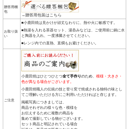
贈答用梱
包
→贈答用包装はこちら
■小鹿田焼は見かけが頑丈なわりに、熱や火に敏感です。
■熱湯を入れる茶器セット、湯呑みなどは、ご使用前に鍋に水
お取り扱
と陶器を入れ、一度沸騰させてください。
い
■レンジ内での直熱、直燗もお避けください。
小鹿田焼はひとつひとつ
全て手作り
のため
、
模様・大きさ・
色が異なる場合がございます。
小鹿田焼職人の伝統の技と登り窯で焼成される独特の味とし
てご理解いただける方にご利用いただければと存じます。
ご注意
掲載写真につきましては、
商品それぞれの様々な色・模様を
お伝えするために複数の商品を
集めて撮影している物がございます。
セット商品と明記されている場合