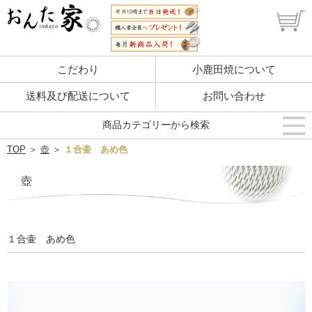
こだわり
小鹿田焼について
送料及び配送について
お問い合わせ
商品カテゴリーから検索
TOP
＞
壺
＞
１合壷 あめ色
壺
１合壷 あめ色