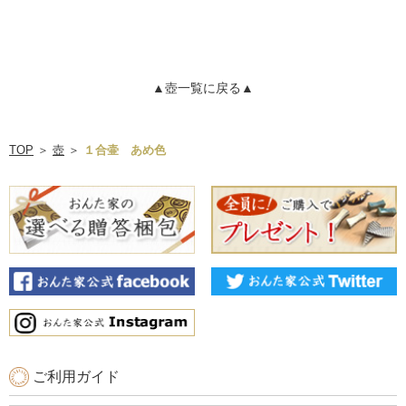
▲壺一覧に戻る▲
TOP
＞
壺
＞
１合壷 あめ色
ご利用ガイド