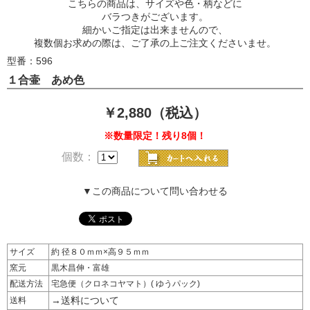
こちらの商品は、サイズや色・柄などに
バラつきがございます。
細かいご指定は出来ませんので、
複数個お求めの際は、ご了承の上ご注文くださいませ。
型番：596
１合壷 あめ色
￥2,880（税込）
※数量限定！残り8個！
個数：
▼この商品について問い合わせる
サイズ
約 径８０ｍｍ×高９５ｍｍ
窯元
黒木昌伸・富雄
配送方法
宅急便（クロネコヤマト）( ゆうパック)
→送料について
送料