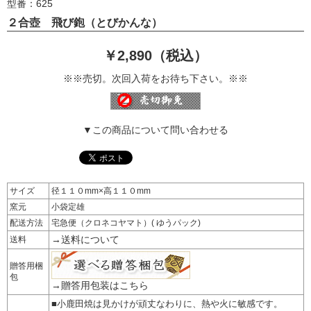
型番：625
２合壺 飛び鉋（とびかんな）
￥2,890（税込）
※※売切。次回入荷をお待ち下さい。※※
▼この商品について問い合わせる
サイズ
径１１０mm×高１１０mm
窯元
小袋定雄
配送方法
宅急便（クロネコヤマト）( ゆうパック)
→送料について
送料
贈答用梱
包
→贈答用包装はこちら
■小鹿田焼は見かけが頑丈なわりに、熱や火に敏感です。