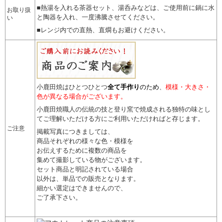
■熱湯を入れる茶器セット、湯呑みなどは、ご使用前に鍋に水
お取り扱
と陶器を入れ、一度沸騰させてください。
い
■レンジ内での直熱、直燗もお避けください。
小鹿田焼はひとつひとつ
全て手作り
のため
、
模様・大きさ・
色が異なる場合がございます。
小鹿田焼職人の伝統の技と登り窯で焼成される独特の味とし
てご理解いただける方にご利用いただければと存じます。
ご注意
掲載写真につきましては、
商品それぞれの様々な色・模様を
お伝えするために複数の商品を
集めて撮影している物がございます。
セット商品と明記されている場合
以外は、単品での販売となります。
細かい選定はできませんので
、
ご了承下さい。