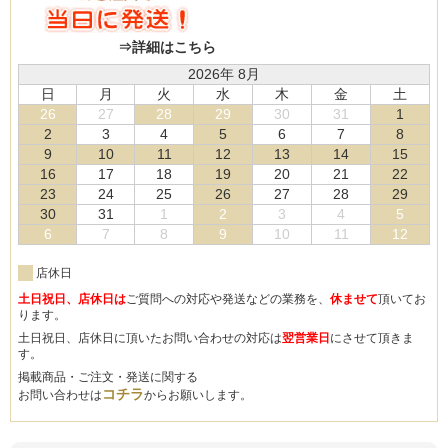
⇒詳細はこちら
2026年 8月
日
月
火
水
木
金
土
26
27
28
29
30
31
1
2
3
4
5
6
7
8
9
10
11
12
13
14
15
16
17
18
19
20
21
22
23
24
25
26
27
28
29
30
31
1
2
3
4
5
6
7
8
9
10
11
12
店休日
土日祝日、店休日は
ご質問への対応や発送などの業務を、
休ませて
頂いてお
ります。
土日祝日、店休日に頂いたお問い合わせの対応は
翌営業日
にさせて頂きま
す。
掲載商品・ご注文・発送に関する
コチラ
お問い合わせは
からお願いします。