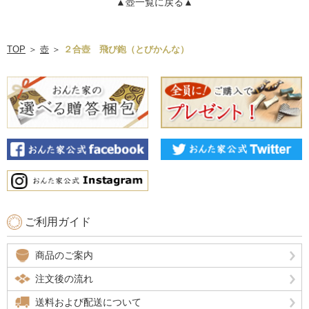
▲壺一覧に戻る▲
TOP
＞
壺
＞
２合壺 飛び鉋（とびかんな）
ご利用ガイド
商品のご案内
注文後の流れ
送料および配送について