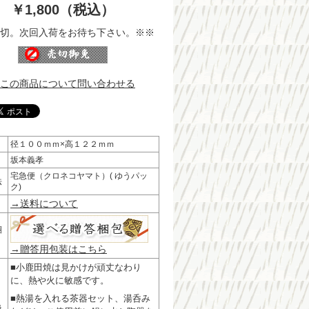
￥1,800（税込）
切。次回入荷をお待ち下さい。※※
この商品について問い合わせる
径１００ｍｍ×高１２２ｍｍ
坂本義孝
宅急便（クロネコヤマト）( ゆうパッ
法
ク)
→送料について
梱
→贈答用包装はこちら
■小鹿田焼は見かけが頑丈なわり
に、熱や火に敏感です。
■熱湯を入れる茶器セット、湯呑み
扱