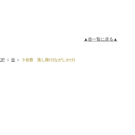
▲壺一覧に戻る▲
OP
＞
壺
＞
３合壺 流し掛け(ながしかけ)