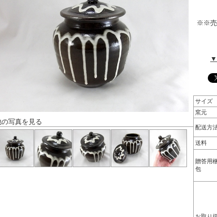
※※売
▼
サイズ
窯元
他の写真を見る
配送方
送料
贈答用
包
お取り