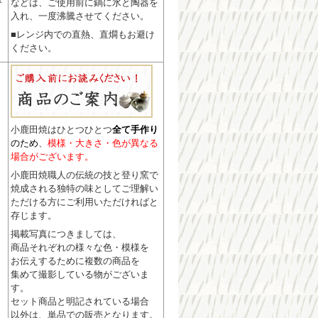
などは、ご使用前に鍋に水と陶器を
入れ、一度沸騰させてください。
■レンジ内での直熱、直燗もお避け
ください。
小鹿田焼はひとつひとつ
全て手作り
のため
、
模様・大きさ・色が異なる
場合がございます。
小鹿田焼職人の伝統の技と登り窯で
焼成される独特の味としてご理解い
ただける方にご利用いただければと
存じます。
掲載写真につきましては、
商品それぞれの様々な色・模様を
お伝えするために複数の商品を
集めて撮影している物がございま
す。
セット商品と明記されている場合
以外は、単品での販売となります。