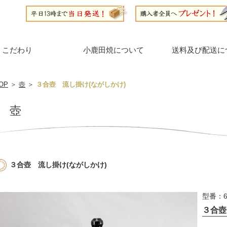
こだわり
小鹿田焼について
送料及び配送に
OP
＞
壺
＞
３合壺 流し掛け(ながしかけ)
壺
３合壺 流し掛け(ながしかけ)
型番：6
３合壺