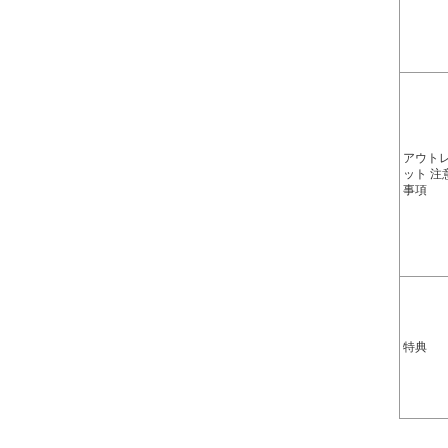
アウト
ット 注
事項
特典