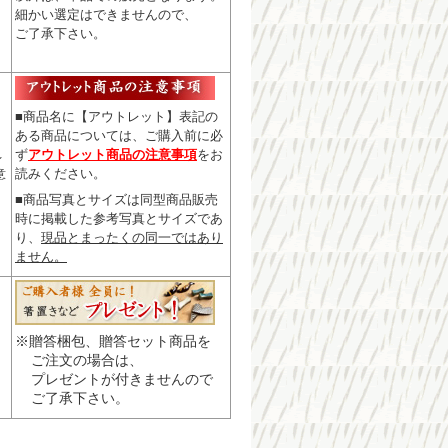
細かい選定はできませんので
、
ご了承下さい。
■商品名に【アウトレット】表記の
ある商品については、
ご購入前に必
ず
アウトレット商品の注意事項
をお
レ
読みください。
意
■商品写真とサイズは同型商品販売
時に掲載した参考写真とサイズであ
り、
現品とまったくの同一ではあり
ません。
※贈答梱包、贈答セット商品を
ご注文の場合は、
プレゼントが付きませんので
ご了承下さい。