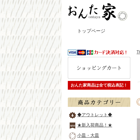
トップページ
T
おんた家商品は全て税込表記！
◆アウトレット◆
★新入荷商品！★
小皿・大皿