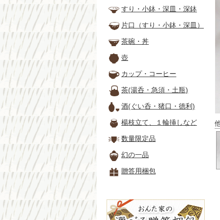
すり・小鉢・深皿・深鉢
片口（すり・小鉢・深皿）
茶碗・丼
壺
カップ・コーヒー
茶(湯呑・急須・土瓶)
酒(ぐい呑・猪口・徳利)
楊枝立て、１輪挿しなど
数量限定品
幻の一品
贈答用梱包