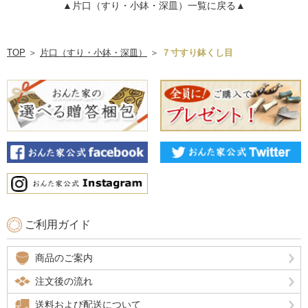
▲片口（すり・小鉢・深皿）一覧に戻る▲
TOP
＞
片口（すり・小鉢・深皿）
＞
７寸すり鉢くし目
ご利用ガイド
商品のご案内
注文後の流れ
送料および配送について