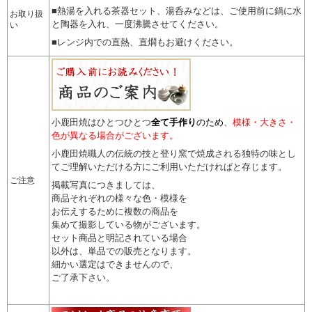
■熱湯を入れる茶器セット、湯呑みなどは、ご使用前に鍋に水
お取り扱
と陶器を入れ、一度沸騰させてください。
い
■レンジ内での直熱、直燗もお避けください。
小鹿田焼はひとつひとつ
全て手作り
のため
、
模様・大きさ・
色が異なる場合がございます。
小鹿田焼職人の伝統の技と登り窯で焼成される独特の味とし
てご理解いただける方にご利用いただければと存じます。
ご注意
掲載写真につきましては、
商品それぞれの様々な色・模様を
お伝えするために複数の商品を
集めて撮影している物がございます。
セット商品と明記されている場合
以外は、単品での販売となります。
細かい選定はできませんので
、
ご了承下さい。