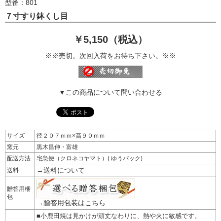
型番：801
７寸すり鉢くし目
￥5,150（税込）
※※売切。次回入荷をお待ち下さい。※※
▼この商品について問い合わせる
サイズ
径２０７ｍｍ×高９０ｍｍ
窯元
黒木昌伸・富雄
配送方法
宅急便（クロネコヤマト）( ゆうパック)
→送料について
送料
贈答用梱
包
→贈答用包装はこちら
■小鹿田焼は見かけが頑丈なわりに、熱や火に敏感です。