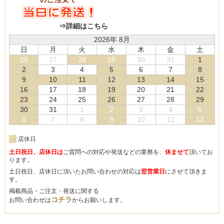
⇒詳細はこちら
2026年 8月
日
月
火
水
木
金
土
26
27
28
29
30
31
1
2
3
4
5
6
7
8
9
10
11
12
13
14
15
16
17
18
19
20
21
22
23
24
25
26
27
28
29
30
31
1
2
3
4
5
6
7
8
9
10
11
12
店休日
土日祝日、店休日は
ご質問への対応や発送などの業務を、
休ませて
頂いてお
ります。
土日祝日、店休日に頂いたお問い合わせの対応は
翌営業日
にさせて頂きま
す。
掲載商品・ご注文・発送に関する
コチラ
お問い合わせは
からお願いします。