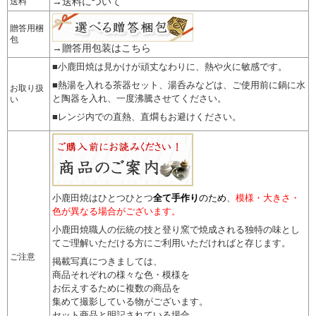
→送料について
送料
贈答用梱
包
→贈答用包装はこちら
■小鹿田焼は見かけが頑丈なわりに、熱や火に敏感です。
■熱湯を入れる茶器セット、湯呑みなどは、ご使用前に鍋に水
お取り扱
と陶器を入れ、一度沸騰させてください。
い
■レンジ内での直熱、直燗もお避けください。
小鹿田焼はひとつひとつ
全て手作り
のため
、
模様・大きさ・
色が異なる場合がございます。
小鹿田焼職人の伝統の技と登り窯で焼成される独特の味とし
てご理解いただける方にご利用いただければと存じます。
ご注意
掲載写真につきましては、
商品それぞれの様々な色・模様を
お伝えするために複数の商品を
集めて撮影している物がございます。
セット商品と明記されている場合