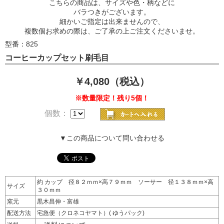
こちらの商品は、サイズや色・柄などに
バラつきがございます。
細かいご指定は出来ませんので、
複数個お求めの際は、ご了承の上ご注文くださいませ。
型番：825
コーヒーカップセット刷毛目
￥4,080（税込）
※数量限定！残り5個！
個数：
▼この商品について問い合わせる
約 カップ 径８２ｍｍ×高７９ｍｍ ソーサー 径１３８ｍｍ×高
サイズ
３０ｍｍ
窯元
黒木昌伸・富雄
配送方法
宅急便（クロネコヤマト）( ゆうパック)