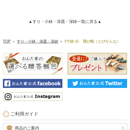
▲すり・小鉢・深皿・深鉢一覧に戻る▲
TOP
＞
すり・小鉢・深皿・深鉢
＞
5寸鉢 白 飛び鉋（とびかんな）
ご利用ガイド
商品のご案内