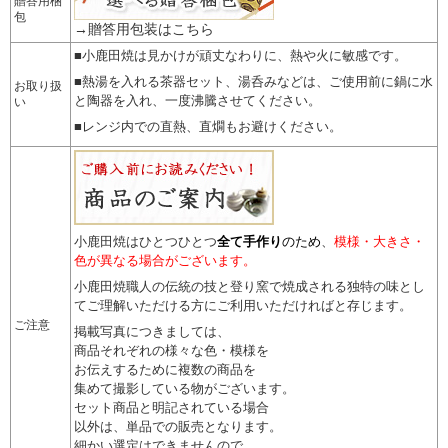
贈答用梱
包
→贈答用包装はこちら
■小鹿田焼は見かけが頑丈なわりに、熱や火に敏感です。
■熱湯を入れる茶器セット、湯呑みなどは、ご使用前に鍋に水
お取り扱
と陶器を入れ、一度沸騰させてください。
い
■レンジ内での直熱、直燗もお避けください。
小鹿田焼はひとつひとつ
全て手作り
のため
、
模様・大きさ・
色が異なる場合がございます。
小鹿田焼職人の伝統の技と登り窯で焼成される独特の味とし
てご理解いただける方にご利用いただければと存じます。
ご注意
掲載写真につきましては、
商品それぞれの様々な色・模様を
お伝えするために複数の商品を
集めて撮影している物がございます。
セット商品と明記されている場合
以外は、単品での販売となります。
細かい選定はできませんので
、