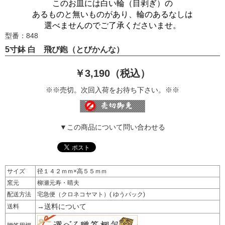
このお皿には白い輪（目剥ぎ）の
あるものと無いものがあり、輪のあるなしは
選べませんのでご了承くださいませ。
型番：848
5寸鉢 白 飛び鉋（とびかんな）
￥3,190（税込）
※※売切。次回入荷をお待ち下さい。※※
▼この商品について問い合わせる
サイズ
径１４２ｍｍ×高５５ｍｍ
窯元
柳瀬元寿・晴夫
配送方法
宅急便（クロネコヤマト）( ゆうパック)
→送料について
送料