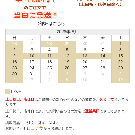
⇒詳細はこちら
2026年 8月
日
月
火
水
木
金
土
26
27
28
29
30
31
1
2
3
4
5
6
7
8
9
10
11
12
13
14
15
16
17
18
19
20
21
22
23
24
25
26
27
28
29
30
31
1
2
3
4
5
6
7
8
9
10
11
12
店休日
土日祝日、店休日は
ご質問への対応や発送などの業務を、
休ませて
頂いてお
ります。
土日祝日、店休日に頂いたお問い合わせの対応は
翌営業日
にさせて頂きま
す。
掲載商品・ご注文・発送に関する
コチラ
お問い合わせは
からお願いします。