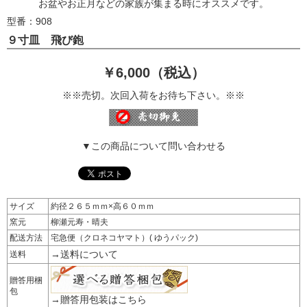
お盆やお正月などの家族が集まる時にオススメです。
型番：908
９寸皿 飛び鉋
￥6,000（税込）
※※売切。次回入荷をお待ち下さい。※※
▼この商品について問い合わせる
サイズ
約径２６５ｍｍ×高６０ｍｍ
窯元
柳瀬元寿・晴夫
配送方法
宅急便（クロネコヤマト）( ゆうパック)
→送料について
送料
贈答用梱
包
→贈答用包装はこちら