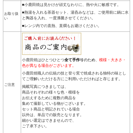
■小鹿田焼は見かけが頑丈なわりに、熱や火に敏感です。
■熱湯を入れる茶器セット、湯呑みなどは、ご使用前に鍋に水
お取り扱
と陶器を入れ、一度沸騰させてください。
い
■レンジ内での直熱、直燗もお避けください。
小鹿田焼はひとつひとつ
全て手作り
のため
、
模様・大きさ・
色が異なる場合がございます。
小鹿田焼職人の伝統の技と登り窯で焼成される独特の味とし
てご理解いただける方にご利用いただければと存じます。
ご注意
掲載写真につきましては、
商品それぞれの様々な色・模様を
お伝えするために複数の商品を
集めて撮影している物がございます。
セット商品と明記されている場合
以外は、単品での販売となります。
細かい選定はできませんので
、
ご了承下さい。