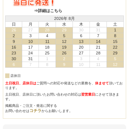
⇒詳細はこちら
2026年 8月
日
月
火
水
木
金
土
26
27
28
29
30
31
1
2
3
4
5
6
7
8
9
10
11
12
13
14
15
16
17
18
19
20
21
22
23
24
25
26
27
28
29
30
31
1
2
3
4
5
6
7
8
9
10
11
12
店休日
土日祝日、店休日は
ご質問への対応や発送などの業務を、
休ませて
頂いてお
ります。
土日祝日、店休日に頂いたお問い合わせの対応は
翌営業日
にさせて頂きま
す。
掲載商品・ご注文・発送に関する
コチラ
お問い合わせは
からお願いします。