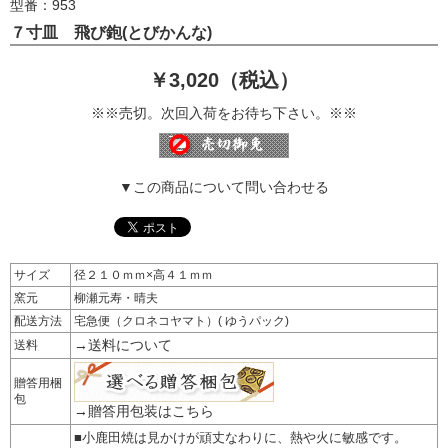
型番：953
７寸皿 飛び鉋(とびかんな)
￥3,020（税込）
※※売切。次回入荷をお待ち下さい。※※
▼この商品について問い合わせる
サイズ
径２１０ｍｍ×高４１ｍｍ
窯元
柳瀬元寿・晴夫
配送方法
宅急便（クロネコヤマト）( ゆうパック)
→送料について
送料
贈答用梱
包
→贈答用包装はこちら
■小鹿田焼は見かけが頑丈なわりに、熱や火に敏感です。