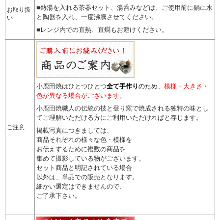
■熱湯を入れる茶器セット、湯呑みなどは、ご使用前に鍋に水
お取り扱
と陶器を入れ、一度沸騰させてください。
い
■レンジ内での直熱、直燗もお避けください。
小鹿田焼はひとつひとつ
全て手作り
のため
、
模様・大きさ・
色が異なる場合がございます。
小鹿田焼職人の伝統の技と登り窯で焼成される独特の味とし
てご理解いただける方にご利用いただければと存じます。
ご注意
掲載写真につきましては、
商品それぞれの様々な色・模様を
お伝えするために複数の商品を
集めて撮影している物がございます。
セット商品と明記されている場合
以外は、単品での販売となります。
細かい選定はできませんので
、
ご了承下さい。