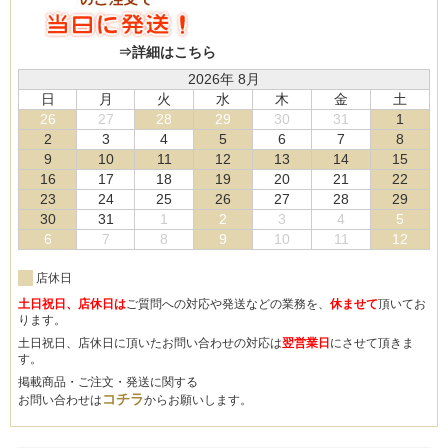
⇒詳細はこちら
2026年 8月
日
月
火
水
木
金
土
26
27
28
29
30
31
1
2
3
4
5
6
7
8
9
10
11
12
13
14
15
16
17
18
19
20
21
22
23
24
25
26
27
28
29
30
31
1
2
3
4
5
6
7
8
9
10
11
12
店休日
土日祝日、店休日は
ご質問への対応や発送などの業務を、
休ませて
頂いてお
ります。
土日祝日、店休日に頂いたお問い合わせの対応は
翌営業日
にさせて頂きま
す。
掲載商品・ご注文・発送に関する
コチラ
お問い合わせは
からお願いします。