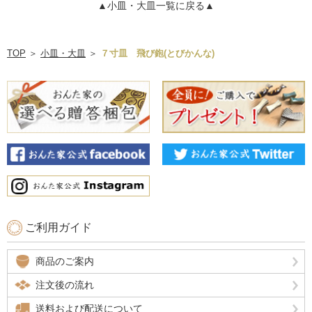
▲小皿・大皿一覧に戻る▲
TOP
＞
小皿・大皿
＞
７寸皿 飛び鉋(とびかんな)
ご利用ガイド
商品のご案内
注文後の流れ
送料および配送について