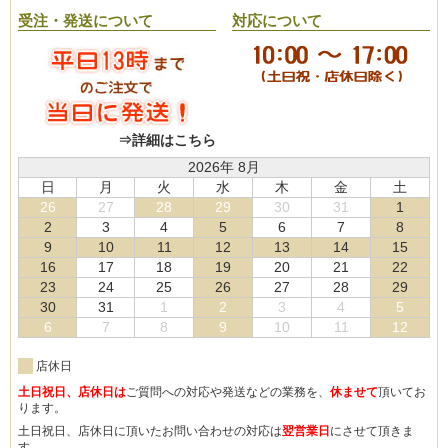
受注・発送について
対応について
⇒詳細はこちら
2026年 8月
日
月
火
水
木
金
土
26
27
28
29
30
31
1
2
3
4
5
6
7
8
9
10
11
12
13
14
15
16
17
18
19
20
21
22
23
24
25
26
27
28
29
30
31
1
2
3
4
5
6
7
8
9
10
11
12
店休日
土日祝日、店休日は
ご質問への対応や発送などの業務を、
休ませて
頂いてお
ります。
土日祝日、店休日に頂いたお問い合わせの対応は
翌営業日
にさせて頂きま
す。