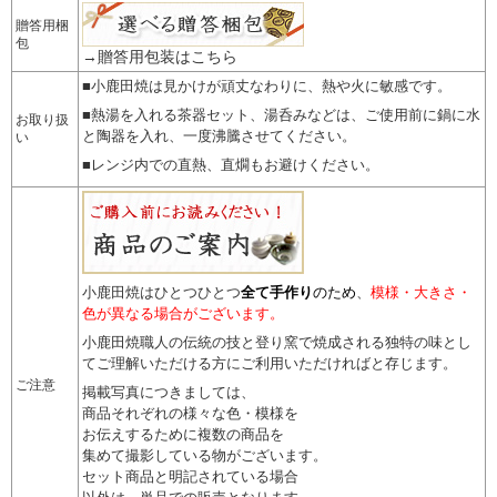
贈答用梱
包
→贈答用包装はこちら
■小鹿田焼は見かけが頑丈なわりに、熱や火に敏感です。
■熱湯を入れる茶器セット、湯呑みなどは、ご使用前に鍋に水
お取り扱
と陶器を入れ、一度沸騰させてください。
い
■レンジ内での直熱、直燗もお避けください。
小鹿田焼はひとつひとつ
全て手作り
のため
、
模様・大きさ・
色が異なる場合がございます。
小鹿田焼職人の伝統の技と登り窯で焼成される独特の味とし
てご理解いただける方にご利用いただければと存じます。
ご注意
掲載写真につきましては、
商品それぞれの様々な色・模様を
お伝えするために複数の商品を
集めて撮影している物がございます。
セット商品と明記されている場合