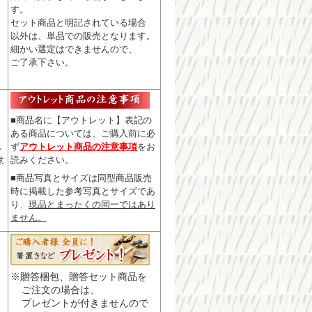
す。
セット商品と明記されている場合
以外は、単品での販売となります。
細かい選定はできませんので
、
ご了承下さい。
■商品名に【アウトレット】表記の
ある商品については、
ご購入前に必
ず
アウトレット商品の注意事項
をお
レ
読みください。
意
■商品写真とサイズは同型商品販売
時に掲載した参考写真とサイズであ
り、
現品とまったくの同一ではあり
ません。
※贈答梱包、贈答セット商品を
ご注文の場合は、
プレゼントが付きませんので