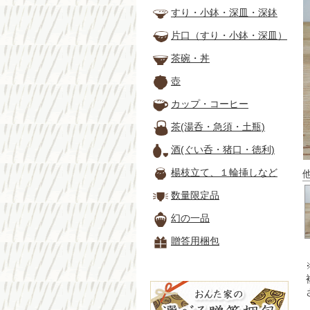
すり・小鉢・深皿・深鉢
片口（すり・小鉢・深皿）
茶碗・丼
壺
カップ・コーヒー
茶(湯呑・急須・土瓶)
酒(ぐい呑・猪口・徳利)
楊枝立て、１輪挿しなど
数量限定品
幻の一品
贈答用梱包