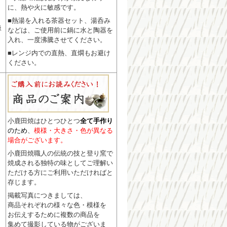
に、熱や火に敏感です。
■熱湯を入れる茶器セット、湯呑み
扱
などは、ご使用前に鍋に水と陶器を
入れ、一度沸騰させてください。
■レンジ内での直熱、直燗もお避け
ください。
小鹿田焼はひとつひとつ
全て手作り
のため
、
模様・大きさ・色が異なる
場合がございます。
小鹿田焼職人の伝統の技と登り窯で
焼成される独特の味としてご理解い
ただける方にご利用いただければと
存じます。
掲載写真につきましては、
商品それぞれの様々な色・模様を
お伝えするために複数の商品を
集めて撮影している物がございま