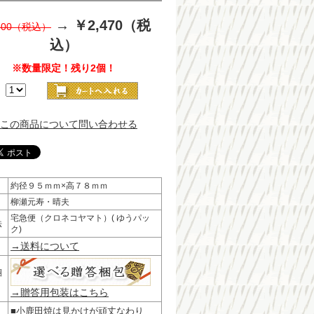
→
￥2,470（税
600（税込）
込）
※数量限定！残り2個！
：
この商品について問い合わせる
約径９５ｍｍ×高７８ｍｍ
柳瀬元寿・晴夫
宅急便（クロネコヤマト）( ゆうパッ
法
ク)
→送料について
梱
→贈答用包装はこちら
■小鹿田焼は見かけが頑丈なわり