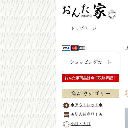
トップページ
T
おんた家商品は全て税込表記！
◆アウトレット◆
★新入荷商品！★
小皿・大皿