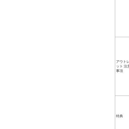
アウト
ット 注
事項
特典