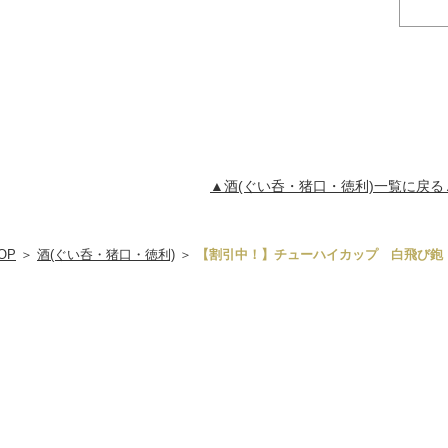
▲酒(ぐい呑・猪口・徳利)一覧に戻る
OP
＞
酒(ぐい呑・猪口・徳利)
＞
【割引中！】チューハイカップ 白飛び鉋