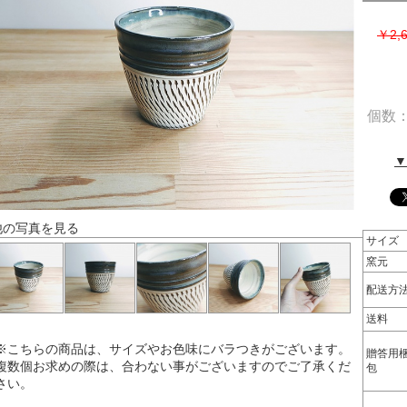
￥2,
個数
▼
他の写真を見る
サイズ
窯元
配送方
送料
※こちらの商品は、サイズやお色味にバラつきがございます。
贈答用
複数個お求めの際は、合わない事がございますのでご了承くだ
包
さい。