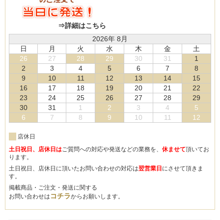
⇒詳細はこちら
2026年 8月
日
月
火
水
木
金
土
26
27
28
29
30
31
1
2
3
4
5
6
7
8
9
10
11
12
13
14
15
16
17
18
19
20
21
22
23
24
25
26
27
28
29
30
31
1
2
3
4
5
6
7
8
9
10
11
12
店休日
土日祝日、店休日は
ご質問への対応や発送などの業務を、
休ませて
頂いてお
ります。
土日祝日、店休日に頂いたお問い合わせの対応は
翌営業日
にさせて頂きま
す。
掲載商品・ご注文・発送に関する
コチラ
お問い合わせは
からお願いします。