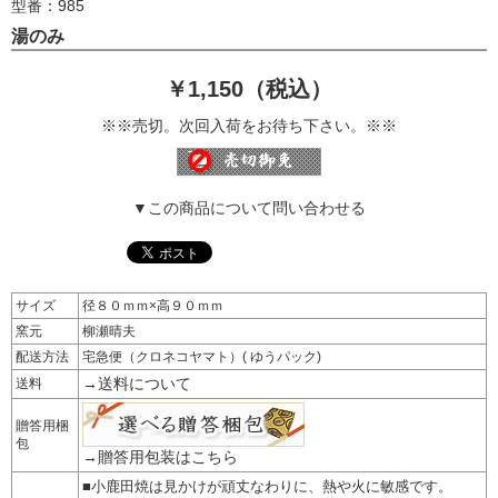
型番：985
湯のみ
￥1,150（税込）
※※売切。次回入荷をお待ち下さい。※※
▼この商品について問い合わせる
サイズ
径８０ｍｍ×高９０ｍｍ
窯元
柳瀬晴夫
配送方法
宅急便（クロネコヤマト）( ゆうパック)
→送料について
送料
贈答用梱
包
→贈答用包装はこちら
■小鹿田焼は見かけが頑丈なわりに、熱や火に敏感です。