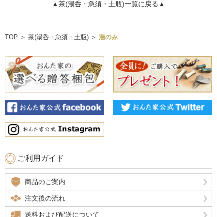
▲茶(湯呑・急須・土瓶)一覧に戻る▲
TOP
＞
茶(湯呑・急須・土瓶)
＞
湯のみ
ご利用ガイド
商品のご案内
注文後の流れ
送料および配送について