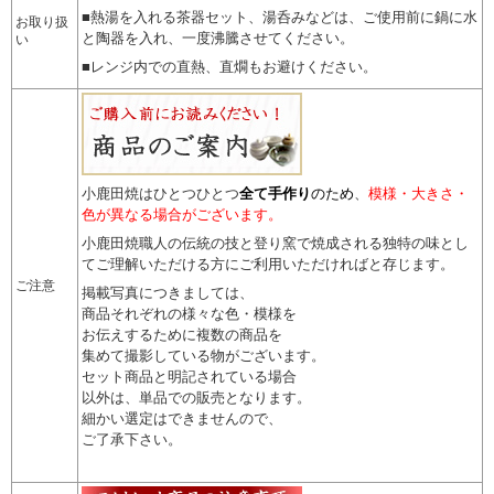
■熱湯を入れる茶器セット、湯呑みなどは、ご使用前に鍋に水
お取り扱
と陶器を入れ、一度沸騰させてください。
い
■レンジ内での直熱、直燗もお避けください。
小鹿田焼はひとつひとつ
全て手作り
のため
、
模様・大きさ・
色が異なる場合がございます。
小鹿田焼職人の伝統の技と登り窯で焼成される独特の味とし
てご理解いただける方にご利用いただければと存じます。
ご注意
掲載写真につきましては、
商品それぞれの様々な色・模様を
お伝えするために複数の商品を
集めて撮影している物がございます。
セット商品と明記されている場合
以外は、単品での販売となります。
細かい選定はできませんので
、
ご了承下さい。