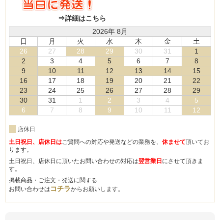
⇒詳細はこちら
2026年 8月
日
月
火
水
木
金
土
26
27
28
29
30
31
1
2
3
4
5
6
7
8
9
10
11
12
13
14
15
16
17
18
19
20
21
22
23
24
25
26
27
28
29
30
31
1
2
3
4
5
6
7
8
9
10
11
12
店休日
土日祝日、店休日は
ご質問への対応や発送などの業務を、
休ませて
頂いてお
ります。
土日祝日、店休日に頂いたお問い合わせの対応は
翌営業日
にさせて頂きま
す。
掲載商品・ご注文・発送に関する
コチラ
お問い合わせは
からお願いします。