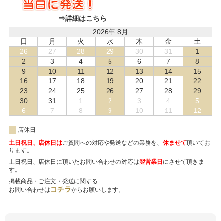
⇒詳細はこちら
2026年 8月
日
月
火
水
木
金
土
26
27
28
29
30
31
1
2
3
4
5
6
7
8
9
10
11
12
13
14
15
16
17
18
19
20
21
22
23
24
25
26
27
28
29
30
31
1
2
3
4
5
6
7
8
9
10
11
12
店休日
土日祝日、店休日は
ご質問への対応や発送などの業務を、
休ませて
頂いてお
ります。
土日祝日、店休日に頂いたお問い合わせの対応は
翌営業日
にさせて頂きま
す。
掲載商品・ご注文・発送に関する
コチラ
お問い合わせは
からお願いします。