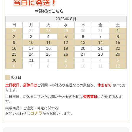
⇒詳細はこちら
2026年 8月
日
月
火
水
木
金
土
26
27
28
29
30
31
1
2
3
4
5
6
7
8
9
10
11
12
13
14
15
16
17
18
19
20
21
22
23
24
25
26
27
28
29
30
31
1
2
3
4
5
6
7
8
9
10
11
12
店休日
土日祝日、店休日は
ご質問への対応や発送などの業務を、
休ませて
頂いてお
ります。
土日祝日、店休日に頂いたお問い合わせの対応は
翌営業日
にさせて頂きま
す。
掲載商品・ご注文・発送に関する
コチラ
お問い合わせは
からお願いします。