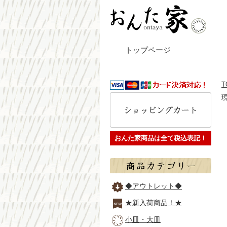
トップページ
T
おんた家商品は全て税込表記！
◆アウトレット◆
★新入荷商品！★
小皿・大皿