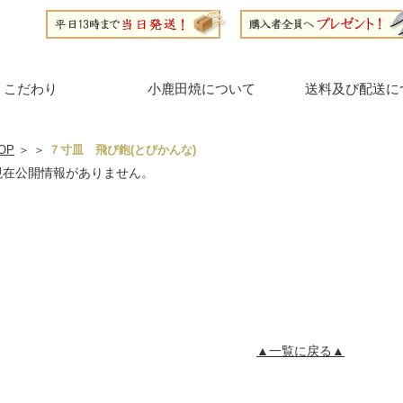
こだわり
小鹿田焼について
送料及び配送に
OP
＞
＞
７寸皿 飛び鉋(とびかんな)
現在公開情報がありません。
▲一覧に戻る▲