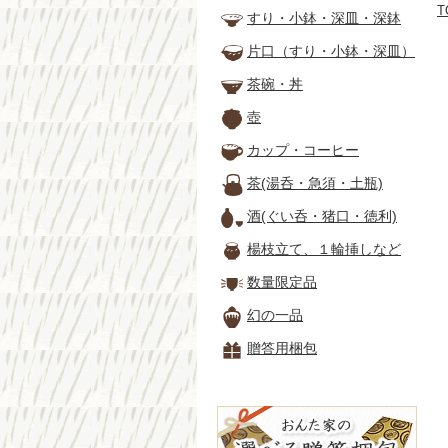
T
すり・小鉢・深皿・深鉢
片口（すり・小鉢・深皿）
茶碗・丼
壺
カップ・コーヒー
茶(湯呑・急須・土瓶)
酒(ぐい呑・猪口・徳利)
楊枝立て、１輪挿しなど
数量限定品
幻の一品
贈答用梱包