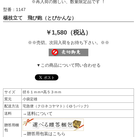
※再入荷の難しい、数量限定品です ！
型番：1147
楊枝立て 飛び鉋（とびかんな）
￥1,580（税込）
※※売切。次回入荷をお待ち下さい。※※
▼この商品について問い合わせる
サイズ
径６１ｍｍ×高５３ｍｍ
窯元
小袋定雄
配送方法
宅急便（クロネコヤマト）( ゆうパック)
→送料について
送料
贈答用梱
包
→贈答用包装はこちら