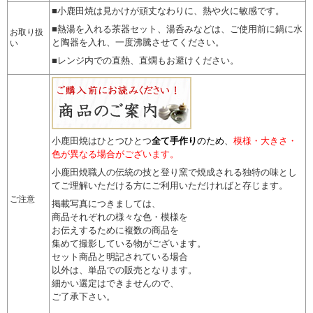
■小鹿田焼は見かけが頑丈なわりに、熱や火に敏感です。
■熱湯を入れる茶器セット、湯呑みなどは、ご使用前に鍋に水
お取り扱
と陶器を入れ、一度沸騰させてください。
い
■レンジ内での直熱、直燗もお避けください。
小鹿田焼はひとつひとつ
全て手作り
のため
、
模様・大きさ・
色が異なる場合がございます。
小鹿田焼職人の伝統の技と登り窯で焼成される独特の味とし
てご理解いただける方にご利用いただければと存じます。
ご注意
掲載写真につきましては、
商品それぞれの様々な色・模様を
お伝えするために複数の商品を
集めて撮影している物がございます。
セット商品と明記されている場合
以外は、単品での販売となります。
細かい選定はできませんので
、
ご了承下さい。