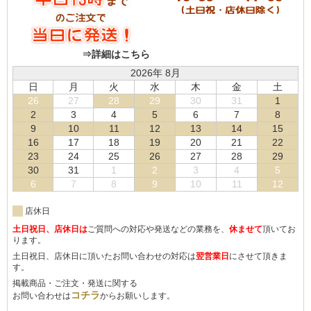
⇒詳細はこちら
2026年 8月
日
月
火
水
木
金
土
26
27
28
29
30
31
1
2
3
4
5
6
7
8
9
10
11
12
13
14
15
16
17
18
19
20
21
22
23
24
25
26
27
28
29
30
31
1
2
3
4
5
6
7
8
9
10
11
12
店休日
土日祝日、店休日は
ご質問への対応や発送などの業務を、
休ませて
頂いてお
ります。
土日祝日、店休日に頂いたお問い合わせの対応は
翌営業日
にさせて頂きま
す。
掲載商品・ご注文・発送に関する
コチラ
お問い合わせは
からお願いします。