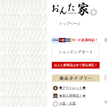
トップページ
T
おんた家商品は全て税込表記！
◆アウトレット◆
★新入荷商品！★
小皿・大皿