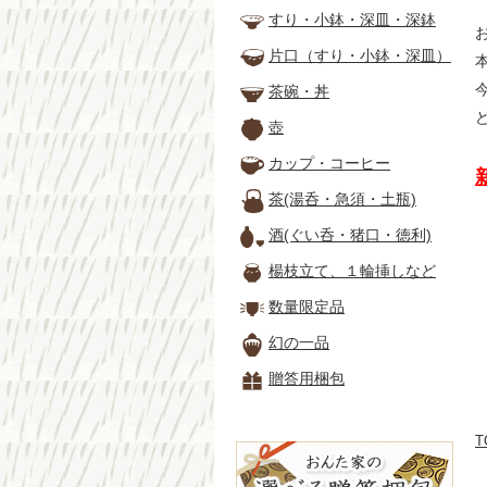
すり・小鉢・深皿・深鉢
片口（すり・小鉢・深皿）
茶碗・丼
壺
カップ・コーヒー
茶(湯呑・急須・土瓶)
酒(ぐい呑・猪口・徳利)
楊枝立て、１輪挿しなど
数量限定品
幻の一品
贈答用梱包
T