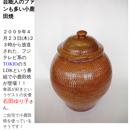
芸能人のファ
ンも多い小鹿
田焼
２００９年４
月２３日(木)２
３時から放送
された、フジ
テレビ系の
TOKIO
の５
LDKという番
組で小鹿田焼
が登場！！
食器が好きとい
うゲストの女優
石田ゆり子
さ
ん
。
ご自宅で小鹿田
焼を使っている
そうです！