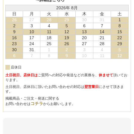
2026年 8月
日
月
火
水
木
金
土
26
27
28
29
30
31
1
2
3
4
5
6
7
8
9
10
11
12
13
14
15
16
17
18
19
20
21
22
23
24
25
26
27
28
29
30
31
1
2
3
4
5
6
7
8
9
10
11
12
店休日
土日祝日、店休日は
ご質問への対応や発送などの業務を、
休ませて
頂いてお
ります。
土日祝日、店休日に頂いたお問い合わせの対応は
翌営業日
にさせて頂きま
す。
掲載商品・ご注文・発送に関する
コチラ
お問い合わせは
からお願いします。