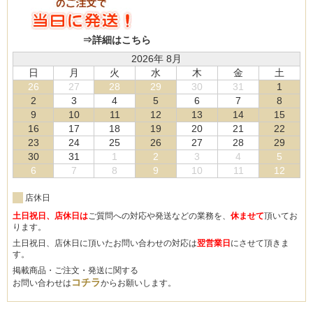
⇒詳細はこちら
2026年 8月
日
月
火
水
木
金
土
26
27
28
29
30
31
1
2
3
4
5
6
7
8
9
10
11
12
13
14
15
16
17
18
19
20
21
22
23
24
25
26
27
28
29
30
31
1
2
3
4
5
6
7
8
9
10
11
12
店休日
土日祝日、店休日は
ご質問への対応や発送などの業務を、
休ませて
頂いてお
ります。
土日祝日、店休日に頂いたお問い合わせの対応は
翌営業日
にさせて頂きま
す。
掲載商品・ご注文・発送に関する
コチラ
お問い合わせは
からお願いします。